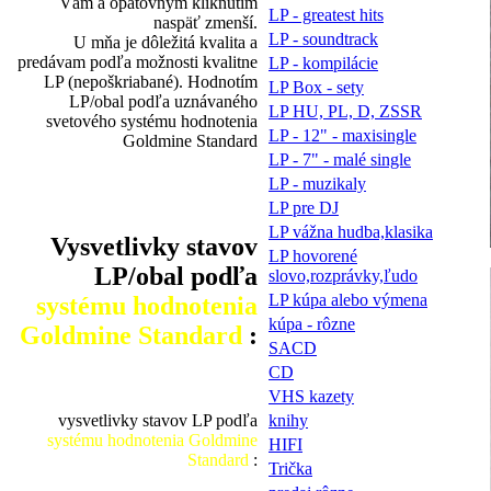
Vám a opätovným kliknutím
LP - greatest hits
naspäť zmenší.
LP - soundtrack
U mňa je dôležitá kvalita a
predávam podľa možnosti kvalitne
LP - kompilácie
LP (nepoškriabané). Hodnotím
LP Box - sety
LP/obal podľa uznávaného
LP HU, PL, D, ZSSR
svetového systému hodnotenia
LP - 12" - maxisingle
Goldmine Standard
LP - 7" - malé single
LP - muzikaly
LP pre DJ
LP vážna hudba,klasika
Vysvetlivky stavov
LP hovorené
LP/obal podľa
slovo,rozprávky,ľudo
LP kúpa alebo výmena
systému hodnotenia
kúpa - rôzne
Goldmine Standard
:
SACD
CD
VHS kazety
knihy
vysvetlivky stavov LP podľa
systému hodnotenia Goldmine
HIFI
Standard
:
Trička