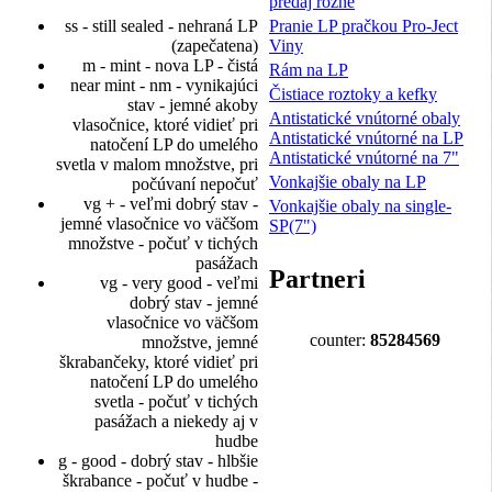
predaj rôzne
Pranie LP pračkou Pro-Ject
ss - still sealed - nehraná LP
Viny
(zapečatena)
m - mint - nova LP - čistá
Rám na LP
near mint - nm - vynikajúci
Čistiace roztoky a kefky
stav - jemné akoby
Antistatické vnútorné obaly
vlasočnice, ktoré vidieť pri
Antistatické vnútorné na LP
natočení LP do umelého
Antistatické vnútorné na 7"
svetla v malom množstve, pri
Vonkajšie obaly na LP
počúvaní nepočuť
vg + - veľmi dobrý stav -
Vonkajšie obaly na single-
jemné vlasočnice vo väčšom
SP(7")
množstve - počuť v tichých
pasážach
Partneri
vg - very good - veľmi
dobrý stav - jemné
vlasočnice vo väčšom
counter:
85284569
množstve, jemné
škrabančeky, ktoré vidieť pri
natočení LP do umelého
svetla - počuť v tichých
pasážach a niekedy aj v
hudbe
g - good - dobrý stav - hlbšie
škrabance - počuť v hudbe -