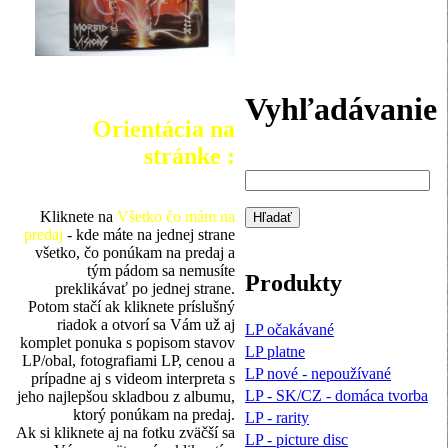
Vyhľadávanie
Orientácia na
stránke :
Kliknete na
Všetko čo mám na
predaj
- kde máte na jednej strane
všetko, čo ponúkam na predaj a
tým pádom sa nemusíte
Produkty
preklikávať po jednej strane.
Potom stačí ak kliknete príslušný
riadok a otvorí sa Vám už aj
LP očakávané
komplet ponuka s popisom stavov
LP platne
LP/obal, fotografiami LP, cenou a
LP nové - nepoužívané
prípadne aj s videom interpreta s
LP - SK/CZ - domáca tvorba
jeho najlepšou skladbou z albumu,
ktorý ponúkam na predaj.
LP - rarity
Ak si kliknete aj na fotku zväčší sa
LP - picture disc