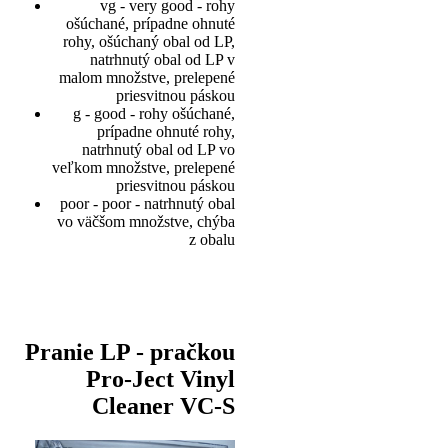
vg - very good - rohy
ošúchané, prípadne ohnuté
rohy, ošúchaný obal od LP,
natrhnutý obal od LP v
malom množstve, prelepené
priesvitnou páskou
g - good - rohy ošúchané,
prípadne ohnuté rohy,
natrhnutý obal od LP vo
veľkom množstve, prelepené
priesvitnou páskou
poor - poor - natrhnutý obal
vo väčšom množstve, chýba
z obalu
Pranie LP - pračkou
Pro-Ject Vinyl
Cleaner VC-S