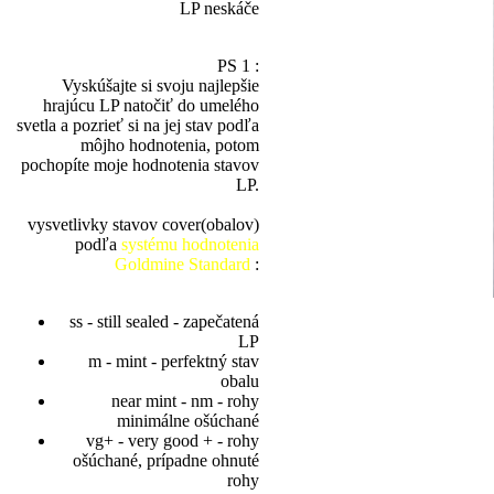
LP neskáče
PS 1 :
Vyskúšajte si svoju najlepšie
hrajúcu LP natočiť do umelého
svetla a pozrieť si na jej stav podľa
môjho hodnotenia, potom
pochopíte moje hodnotenia stavov
LP.
vysvetlivky stavov cover(obalov)
podľa
systému hodnotenia
Goldmine Standard
:
ss - still sealed - zapečatená
LP
m - mint - perfektný stav
obalu
near mint - nm - rohy
minimálne ošúchané
vg+ - very good + - rohy
ošúchané, prípadne ohnuté
rohy