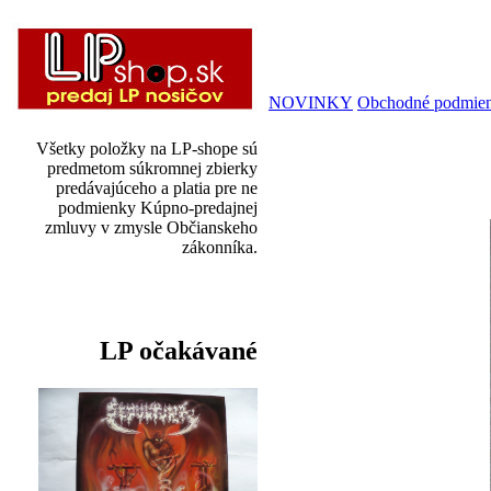
NOVINKY
Obchodné podmie
Všetky položky na LP-shope sú
predmetom súkromnej zbierky
predávajúceho a platia pre ne
podmienky Kúpno-predajnej
zmluvy v zmysle Občianskeho
zákonníka.
LP očakávané