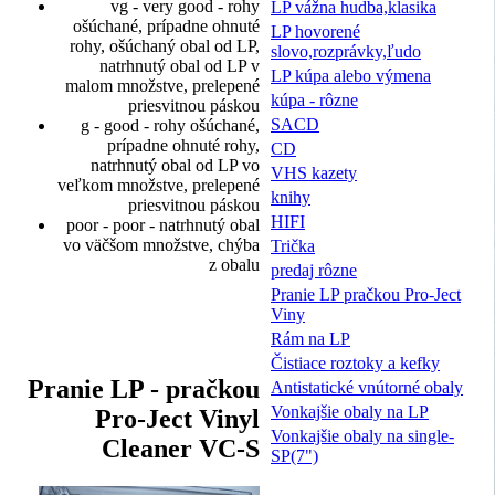
vg - very good - rohy
LP vážna hudba,klasika
ošúchané, prípadne ohnuté
LP hovorené
rohy, ošúchaný obal od LP,
slovo,rozprávky,ľudo
natrhnutý obal od LP v
LP kúpa alebo výmena
malom množstve, prelepené
kúpa - rôzne
priesvitnou páskou
SACD
g - good - rohy ošúchané,
prípadne ohnuté rohy,
CD
natrhnutý obal od LP vo
VHS kazety
veľkom množstve, prelepené
knihy
priesvitnou páskou
HIFI
poor - poor - natrhnutý obal
vo väčšom množstve, chýba
Trička
z obalu
predaj rôzne
Pranie LP pračkou Pro-Ject
Viny
Rám na LP
Čistiace roztoky a kefky
Pranie LP - pračkou
Antistatické vnútorné obaly
Vonkajšie obaly na LP
Pro-Ject Vinyl
Vonkajšie obaly na single-
Cleaner VC-S
SP(7")