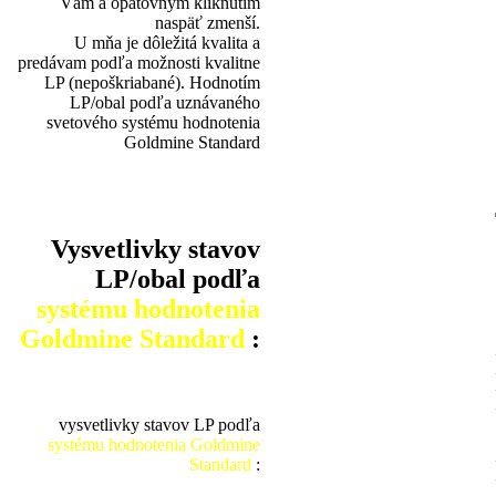
Vám a opätovným kliknutím
naspäť zmenší.
U mňa je dôležitá kvalita a
predávam podľa možnosti kvalitne
LP (nepoškriabané). Hodnotím
LP/obal podľa uznávaného
svetového systému hodnotenia
Goldmine Standard
Vysvetlivky stavov
LP/obal podľa
systému hodnotenia
Goldmine Standard
:
vysvetlivky stavov LP podľa
systému hodnotenia Goldmine
Standard
: