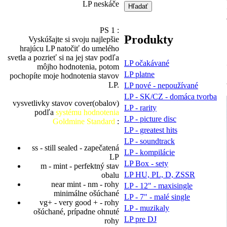
LP neskáče
PS 1 :
Produkty
Vyskúšajte si svoju najlepšie
hrajúcu LP natočiť do umelého
svetla a pozrieť si na jej stav podľa
LP očakávané
môjho hodnotenia, potom
LP platne
pochopíte moje hodnotenia stavov
LP.
LP nové - nepoužívané
LP - SK/CZ - domáca tvorba
vysvetlivky stavov cover(obalov)
LP - rarity
podľa
systému hodnotenia
LP - picture disc
Goldmine Standard
:
LP - greatest hits
LP - soundtrack
ss - still sealed - zapečatená
LP - kompilácie
LP
LP Box - sety
m - mint - perfektný stav
LP HU, PL, D, ZSSR
obalu
near mint - nm - rohy
LP - 12" - maxisingle
minimálne ošúchané
LP - 7" - malé single
vg+ - very good + - rohy
LP - muzikaly
ošúchané, prípadne ohnuté
LP pre DJ
rohy