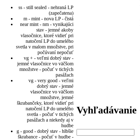
ss - still sealed - nehraná LP
(zapečatena)
m - mint - nova LP - čistá
near mint - nm - vynikajúci
stav - jemné akoby
vlasočnice, ktoré vidieť pri
natočení LP do umelého
svetla v malom množstve, pri
počúvaní nepočuť
vg + - veľmi dobrý stav -
jemné vlasočnice vo väčšom
množstve - počuť v tichých
pasážach
vg - very good - veľmi
dobrý stav - jemné
vlasočnice vo väčšom
množstve, jemné
škrabančeky, ktoré vidieť pri
Vyhľadávanie
natočení LP do umelého
svetla - počuť v tichých
pasážach a niekedy aj v
hudbe
g - good - dobrý stav - hlbšie
škrabance - počuť v hudbe -