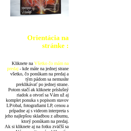
Orientácia na
stránke :
Kliknete na
Všetko čo mám na
predaj
- kde máte na jednej strane
všetko, čo ponúkam na predaj a
tým pádom sa nemusíte
preklikávať po jednej strane.
Potom stačí ak kliknete príslušný
riadok a otvorí sa Vám už aj
komplet ponuka s popisom stavov
LP/obal, fotografiami LP, cenou a
prípadne aj s videom interpreta s
jeho najlepšou skladbou z albumu,
ktorý ponúkam na predaj.
Ak si kliknete aj na fotku zväčší sa