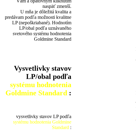
Vám a opätovným kliknutím
naspäť zmenší.
U mňa je dôležitá kvalita a
predávam podľa možnosti kvalitne
LP (nepoškriabané). Hodnotím
LP/obal podľa uznávaného
svetového systému hodnotenia
Goldmine Standard
Vysvetlivky stavov
LP/obal podľa
systému hodnotenia
Goldmine Standard
:
vysvetlivky stavov LP podľa
systému hodnotenia Goldmine
Standard
: