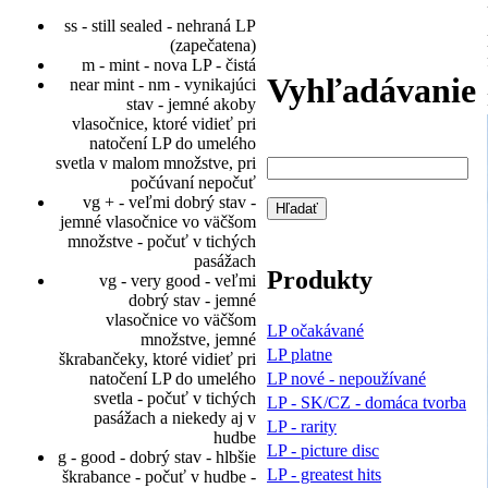
ss - still sealed - nehraná LP
(zapečatena)
m - mint - nova LP - čistá
Vyhľadávanie
near mint - nm - vynikajúci
stav - jemné akoby
vlasočnice, ktoré vidieť pri
natočení LP do umelého
svetla v malom množstve, pri
počúvaní nepočuť
vg + - veľmi dobrý stav -
jemné vlasočnice vo väčšom
množstve - počuť v tichých
pasážach
Produkty
vg - very good - veľmi
dobrý stav - jemné
vlasočnice vo väčšom
LP očakávané
množstve, jemné
LP platne
škrabančeky, ktoré vidieť pri
LP nové - nepoužívané
natočení LP do umelého
svetla - počuť v tichých
LP - SK/CZ - domáca tvorba
pasážach a niekedy aj v
LP - rarity
hudbe
LP - picture disc
g - good - dobrý stav - hlbšie
LP - greatest hits
škrabance - počuť v hudbe -