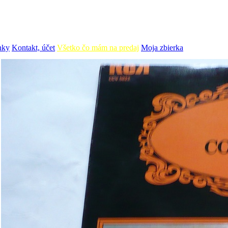
nky
Kontakt, účet
Všetko čo mám na predaj
Moja zbierka