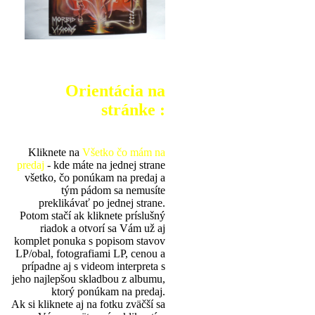
Orientácia na
stránke :
Kliknete na
Všetko čo mám na
predaj
- kde máte na jednej strane
všetko, čo ponúkam na predaj a
tým pádom sa nemusíte
preklikávať po jednej strane.
Potom stačí ak kliknete príslušný
riadok a otvorí sa Vám už aj
komplet ponuka s popisom stavov
LP/obal, fotografiami LP, cenou a
prípadne aj s videom interpreta s
jeho najlepšou skladbou z albumu,
ktorý ponúkam na predaj.
Ak si kliknete aj na fotku zväčší sa