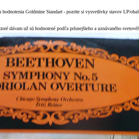
 hodnotenia Goldmine Standart - pozrite si vysvetlivky stavov LP/oba
 ktoré dávam už sú hodnotené podľa prísnejšieho a uznávaného svetov