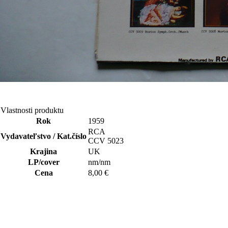
Vlastnosti produktu
Rok
1959
RCA
Vydavateľstvo / Kat.číslo
CCV 5023
Krajina
UK
LP/cover
nm/nm
Cena
8,00 €