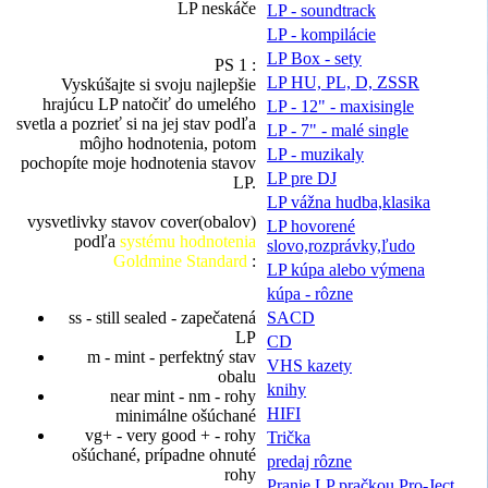
LP neskáče
LP - soundtrack
LP - kompilácie
LP Box - sety
PS 1 :
LP HU, PL, D, ZSSR
Vyskúšajte si svoju najlepšie
hrajúcu LP natočiť do umelého
LP - 12" - maxisingle
svetla a pozrieť si na jej stav podľa
LP - 7" - malé single
môjho hodnotenia, potom
LP - muzikaly
pochopíte moje hodnotenia stavov
LP pre DJ
LP.
LP vážna hudba,klasika
vysvetlivky stavov cover(obalov)
LP hovorené
podľa
systému hodnotenia
slovo,rozprávky,ľudo
Goldmine Standard
:
LP kúpa alebo výmena
kúpa - rôzne
SACD
ss - still sealed - zapečatená
LP
CD
m - mint - perfektný stav
VHS kazety
obalu
knihy
near mint - nm - rohy
HIFI
minimálne ošúchané
vg+ - very good + - rohy
Trička
ošúchané, prípadne ohnuté
predaj rôzne
rohy
Pranie LP pračkou Pro-Ject