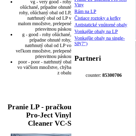
vg - very good - rohy
Viny
ošúchané, prípadne ohnuté
Rám na LP
rohy, ošúchaný obal od LP,
Čistiace roztoky a kefky
natrhnutý obal od LP v
malom množstve, prelepené
Antistatické vnútorné obaly
priesvitnou páskou
Vonkajšie obaly na LP
g - good - rohy ošúchané,
Vonkajšie obaly na single-
prípadne ohnuté rohy,
SP(7")
natrhnutý obal od LP vo
veľkom množstve, prelepené
priesvitnou páskou
Partneri
poor - poor - natrhnutý obal
vo väčšom množstve, chýba
z obalu
counter:
85300706
Pranie LP - pračkou
Pro-Ject Vinyl
Cleaner VC-S