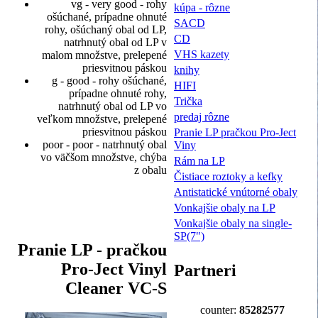
vg - very good - rohy
kúpa - rôzne
ošúchané, prípadne ohnuté
SACD
rohy, ošúchaný obal od LP,
CD
natrhnutý obal od LP v
VHS kazety
malom množstve, prelepené
priesvitnou páskou
knihy
g - good - rohy ošúchané,
HIFI
prípadne ohnuté rohy,
Trička
natrhnutý obal od LP vo
predaj rôzne
veľkom množstve, prelepené
priesvitnou páskou
Pranie LP pračkou Pro-Ject
poor - poor - natrhnutý obal
Viny
vo väčšom množstve, chýba
Rám na LP
z obalu
Čistiace roztoky a kefky
Antistatické vnútorné obaly
Vonkajšie obaly na LP
Vonkajšie obaly na single-
SP(7")
Pranie LP - pračkou
Pro-Ject Vinyl
Partneri
Cleaner VC-S
counter:
85282577