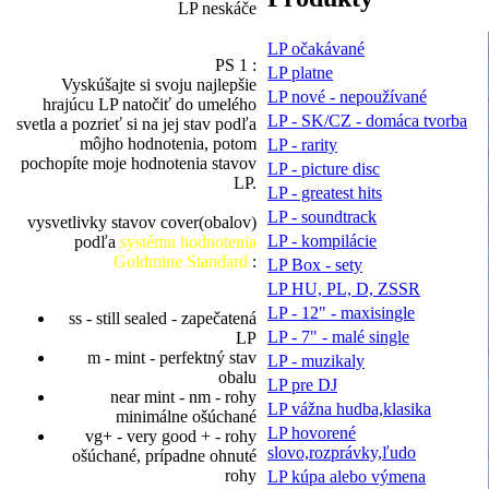
LP neskáče
LP očakávané
PS 1 :
LP platne
Vyskúšajte si svoju najlepšie
LP nové - nepoužívané
hrajúcu LP natočiť do umelého
LP - SK/CZ - domáca tvorba
svetla a pozrieť si na jej stav podľa
môjho hodnotenia, potom
LP - rarity
pochopíte moje hodnotenia stavov
LP - picture disc
LP.
LP - greatest hits
LP - soundtrack
vysvetlivky stavov cover(obalov)
LP - kompilácie
podľa
systému hodnotenia
Goldmine Standard
:
LP Box - sety
LP HU, PL, D, ZSSR
LP - 12" - maxisingle
ss - still sealed - zapečatená
LP - 7" - malé single
LP
m - mint - perfektný stav
LP - muzikaly
obalu
LP pre DJ
near mint - nm - rohy
LP vážna hudba,klasika
minimálne ošúchané
LP hovorené
vg+ - very good + - rohy
slovo,rozprávky,ľudo
ošúchané, prípadne ohnuté
rohy
LP kúpa alebo výmena