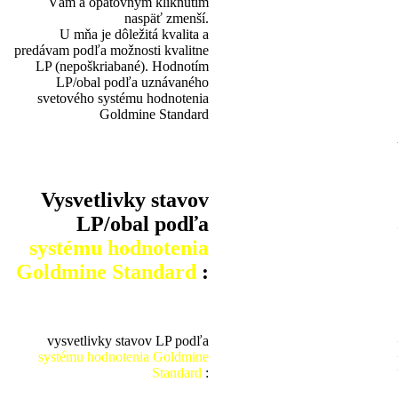
Vám a opätovným kliknutím
naspäť zmenší.
U mňa je dôležitá kvalita a
predávam podľa možnosti kvalitne
LP (nepoškriabané). Hodnotím
LP/obal podľa uznávaného
svetového systému hodnotenia
Goldmine Standard
Vysvetlivky stavov
LP/obal podľa
systému hodnotenia
Goldmine Standard
:
vysvetlivky stavov LP podľa
systému hodnotenia Goldmine
Standard
: