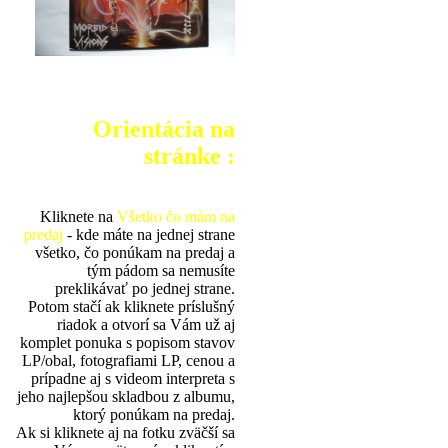
Orientácia na
stránke :
Kliknete na
Všetko čo mám na
predaj
- kde máte na jednej strane
všetko, čo ponúkam na predaj a
tým pádom sa nemusíte
preklikávať po jednej strane.
Potom stačí ak kliknete príslušný
riadok a otvorí sa Vám už aj
komplet ponuka s popisom stavov
LP/obal, fotografiami LP, cenou a
prípadne aj s videom interpreta s
jeho najlepšou skladbou z albumu,
ktorý ponúkam na predaj.
Ak si kliknete aj na fotku zväčší sa