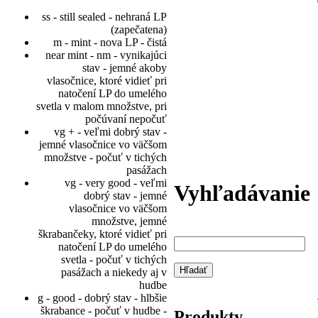
ss - still sealed - nehraná LP
(zapečatena)
m - mint - nova LP - čistá
near mint - nm - vynikajúci
stav - jemné akoby
vlasočnice, ktoré vidieť pri
natočení LP do umelého
svetla v malom množstve, pri
počúvaní nepočuť
vg + - veľmi dobrý stav -
jemné vlasočnice vo väčšom
množstve - počuť v tichých
pasážach
vg - very good - veľmi
Vyhľadávanie
dobrý stav - jemné
vlasočnice vo väčšom
množstve, jemné
škrabančeky, ktoré vidieť pri
natočení LP do umelého
svetla - počuť v tichých
pasážach a niekedy aj v
hudbe
g - good - dobrý stav - hlbšie
škrabance - počuť v hudbe -
Produkty