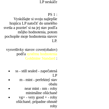
LP neskáče
PS 1 :
Vyskúšajte si svoju najlepšie
hrajúcu LP natočiť do umelého
svetla a pozrieť si na jej stav podľa
môjho hodnotenia, potom
pochopíte moje hodnotenia stavov
LP.
vysvetlivky stavov cover(obalov)
podľa
systému hodnotenia
Goldmine Standard
:
ss - still sealed - zapečatená
LP
m - mint - perfektný stav
obalu
near mint - nm - rohy
minimálne ošúchané
vg+ - very good + - rohy
ošúchané, prípadne ohnuté
rohy