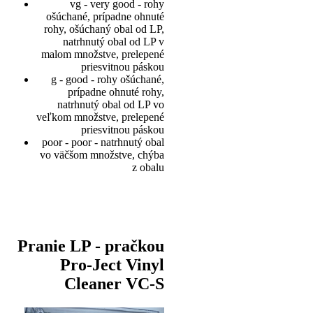
vg - very good - rohy
ošúchané, prípadne ohnuté
rohy, ošúchaný obal od LP,
natrhnutý obal od LP v
malom množstve, prelepené
priesvitnou páskou
g - good - rohy ošúchané,
prípadne ohnuté rohy,
natrhnutý obal od LP vo
veľkom množstve, prelepené
priesvitnou páskou
poor - poor - natrhnutý obal
vo väčšom množstve, chýba
z obalu
Pranie LP - pračkou
Pro-Ject Vinyl
Cleaner VC-S