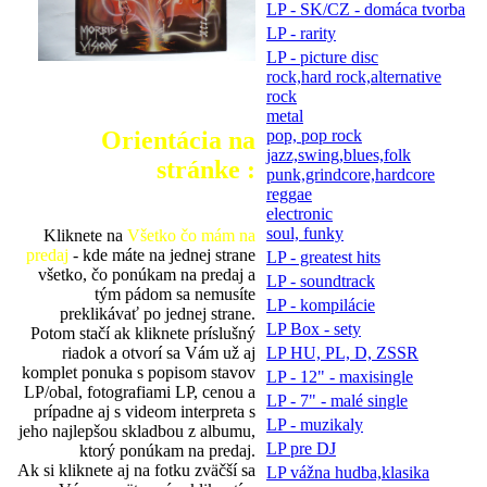
LP - SK/CZ - domáca tvorba
LP - rarity
LP - picture disc
rock,hard rock,alternative
rock
metal
Orientácia na
pop, pop rock
jazz,swing,blues,folk
stránke :
punk,grindcore,hardcore
reggae
electronic
soul, funky
Kliknete na
Všetko čo mám na
predaj
- kde máte na jednej strane
LP - greatest hits
všetko, čo ponúkam na predaj a
LP - soundtrack
tým pádom sa nemusíte
LP - kompilácie
preklikávať po jednej strane.
LP Box - sety
Potom stačí ak kliknete príslušný
riadok a otvorí sa Vám už aj
LP HU, PL, D, ZSSR
komplet ponuka s popisom stavov
LP - 12" - maxisingle
LP/obal, fotografiami LP, cenou a
LP - 7" - malé single
prípadne aj s videom interpreta s
LP - muzikaly
jeho najlepšou skladbou z albumu,
LP pre DJ
ktorý ponúkam na predaj.
Ak si kliknete aj na fotku zväčší sa
LP vážna hudba,klasika