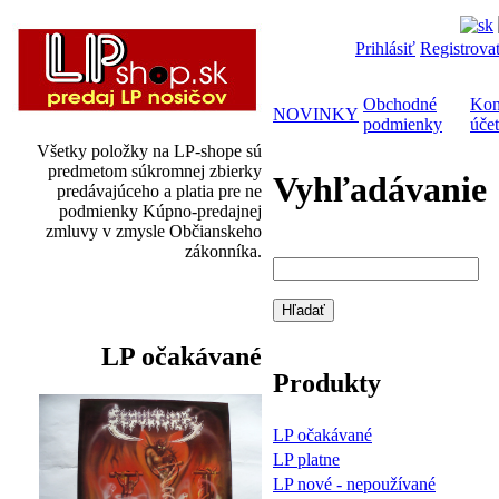
Prihlásiť
Registrova
Obchodné
Kon
NOVINKY
podmienky
účet
Všetky položky na LP-shope sú
predmetom súkromnej zbierky
Vyhľadávanie
predávajúceho a platia pre ne
podmienky Kúpno-predajnej
zmluvy v zmysle Občianskeho
zákonníka.
LP očakávané
Produkty
LP očakávané
LP platne
LP nové - nepoužívané