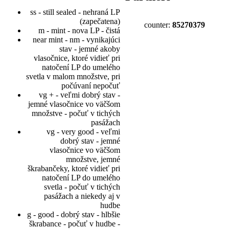
ss - still sealed - nehraná LP
(zapečatena)
counter:
85270379
m - mint - nova LP - čistá
near mint - nm - vynikajúci
stav - jemné akoby
vlasočnice, ktoré vidieť pri
natočení LP do umelého
svetla v malom množstve, pri
počúvaní nepočuť
vg + - veľmi dobrý stav -
jemné vlasočnice vo väčšom
množstve - počuť v tichých
pasážach
vg - very good - veľmi
dobrý stav - jemné
vlasočnice vo väčšom
množstve, jemné
škrabančeky, ktoré vidieť pri
natočení LP do umelého
svetla - počuť v tichých
pasážach a niekedy aj v
hudbe
g - good - dobrý stav - hlbšie
škrabance - počuť v hudbe -