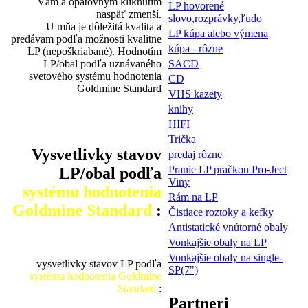
Vám a opätovným kliknutím
LP hovorené
naspäť zmenší.
slovo,rozprávky,ľudo
U mňa je dôležitá kvalita a
LP kúpa alebo výmena
predávam podľa možnosti kvalitne
kúpa - rôzne
LP (nepoškriabané). Hodnotím
LP/obal podľa uznávaného
SACD
svetového systému hodnotenia
CD
Goldmine Standard
VHS kazety
knihy
HIFI
Trička
Vysvetlivky stavov
predaj rôzne
Pranie LP pračkou Pro-Ject
LP/obal podľa
Viny
systému hodnotenia
Rám na LP
Goldmine Standard
:
Čistiace roztoky a kefky
Antistatické vnútorné obaly
Vonkajšie obaly na LP
Vonkajšie obaly na single-
vysvetlivky stavov LP podľa
SP(7")
systému hodnotenia Goldmine
Standard
:
Partneri