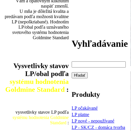
Vám a opätovným kliknutím
naspäť zmenší.
U mňa je dôležitá kvalita a
predávam podľa možnosti kvalitne
LP (nepoškriabané). Hodnotím
LP/obal podľa uznávaného
svetového systému hodnotenia
Goldmine Standard
Vyhľadávanie
Vysvetlivky stavov
LP/obal podľa
systému hodnotenia
Goldmine Standard
:
Produkty
LP očakávané
vysvetlivky stavov LP podľa
LP platne
systému hodnotenia Goldmine
LP nové - nepoužívané
Standard
:
LP - SK/CZ - domáca tvorba