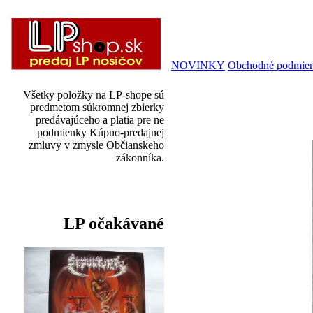
NOVINKY
Obchodné podmie
Všetky položky na LP-shope sú
predmetom súkromnej zbierky
predávajúceho a platia pre ne
podmienky Kúpno-predajnej
zmluvy v zmysle Občianskeho
zákonníka.
LP očakávané