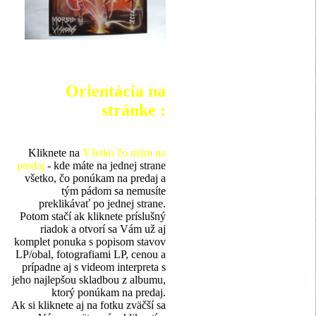
Orientácia na
stránke :
Kliknete na
Všetko čo mám na
predaj
- kde máte na jednej strane
všetko, čo ponúkam na predaj a
tým pádom sa nemusíte
preklikávať po jednej strane.
Potom stačí ak kliknete príslušný
riadok a otvorí sa Vám už aj
komplet ponuka s popisom stavov
LP/obal, fotografiami LP, cenou a
prípadne aj s videom interpreta s
jeho najlepšou skladbou z albumu,
ktorý ponúkam na predaj.
Ak si kliknete aj na fotku zväčší sa