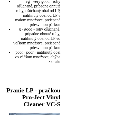
vg - very good - rohy
ošúchané, prípadne ohnuté
rohy, ošúchaný obal od LP,
natrhnutý obal od LP v
malom množstve, prelepené
priesvitnou páskou
g - good - rohy ošúchané,
prípadne ohnuté rohy,
natrhnutý obal od LP vo
veľkom množstve, prelepené
priesvitnou páskou
poor - poor - natrhnutý obal
vo väčšom množstve, chýba
z obalu
Pranie LP - pračkou
Pro-Ject Vinyl
Cleaner VC-S