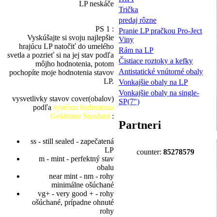
LP neskáče
Trička
predaj rôzne
PS 1 :
Pranie LP pračkou Pro-Ject
Vyskúšajte si svoju najlepšie
Viny
hrajúcu LP natočiť do umelého
Rám na LP
svetla a pozrieť si na jej stav podľa
Čistiace roztoky a kefky
môjho hodnotenia, potom
Antistatické vnútorné obaly
pochopíte moje hodnotenia stavov
LP.
Vonkajšie obaly na LP
Vonkajšie obaly na single-
vysvetlivky stavov cover(obalov)
SP(7")
podľa
systému hodnotenia
Goldmine Standard
:
Partneri
ss - still sealed - zapečatená
LP
counter:
85278579
m - mint - perfektný stav
obalu
near mint - nm - rohy
minimálne ošúchané
vg+ - very good + - rohy
ošúchané, prípadne ohnuté
rohy