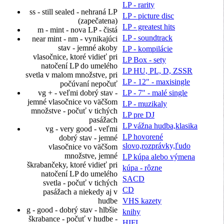
LP - rarity
ss - still sealed - nehraná LP
LP - picture disc
(zapečatena)
LP - greatest hits
m - mint - nova LP - čistá
LP - soundtrack
near mint - nm - vynikajúci
stav - jemné akoby
LP - kompilácie
vlasočnice, ktoré vidieť pri
LP Box - sety
natočení LP do umelého
LP HU, PL, D, ZSSR
svetla v malom množstve, pri
LP - 12" - maxisingle
počúvaní nepočuť
LP - 7" - malé single
vg + - veľmi dobrý stav -
jemné vlasočnice vo väčšom
LP - muzikaly
množstve - počuť v tichých
LP pre DJ
pasážach
LP vážna hudba,klasika
vg - very good - veľmi
LP hovorené
dobrý stav - jemné
slovo,rozprávky,ľudo
vlasočnice vo väčšom
množstve, jemné
LP kúpa alebo výmena
škrabančeky, ktoré vidieť pri
kúpa - rôzne
natočení LP do umelého
SACD
svetla - počuť v tichých
CD
pasážach a niekedy aj v
VHS kazety
hudbe
g - good - dobrý stav - hlbšie
knihy
škrabance - počuť v hudbe -
HIFI