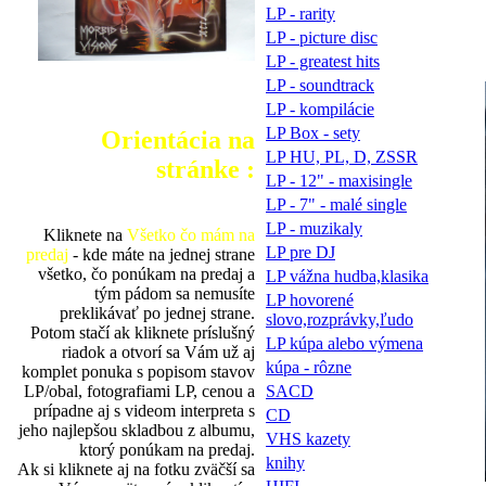
LP - rarity
LP - picture disc
LP - greatest hits
LP - soundtrack
LP - kompilácie
LP Box - sety
Orientácia na
LP HU, PL, D, ZSSR
stránke :
LP - 12" - maxisingle
LP - 7" - malé single
LP - muzikaly
Kliknete na
Všetko čo mám na
LP pre DJ
predaj
- kde máte na jednej strane
všetko, čo ponúkam na predaj a
LP vážna hudba,klasika
tým pádom sa nemusíte
LP hovorené
preklikávať po jednej strane.
slovo,rozprávky,ľudo
Potom stačí ak kliknete príslušný
LP kúpa alebo výmena
riadok a otvorí sa Vám už aj
kúpa - rôzne
komplet ponuka s popisom stavov
LP/obal, fotografiami LP, cenou a
SACD
prípadne aj s videom interpreta s
CD
jeho najlepšou skladbou z albumu,
VHS kazety
ktorý ponúkam na predaj.
knihy
Ak si kliknete aj na fotku zväčší sa