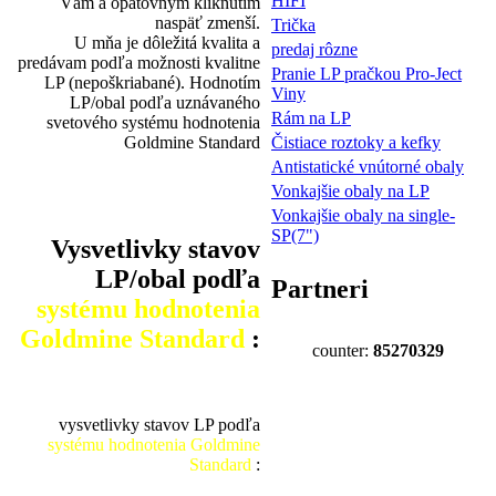
HIFI
Vám a opätovným kliknutím
naspäť zmenší.
Trička
U mňa je dôležitá kvalita a
predaj rôzne
predávam podľa možnosti kvalitne
Pranie LP pračkou Pro-Ject
LP (nepoškriabané). Hodnotím
Viny
LP/obal podľa uznávaného
Rám na LP
svetového systému hodnotenia
Goldmine Standard
Čistiace roztoky a kefky
Antistatické vnútorné obaly
Vonkajšie obaly na LP
Vonkajšie obaly na single-
SP(7")
Vysvetlivky stavov
LP/obal podľa
Partneri
systému hodnotenia
Goldmine Standard
:
counter:
85270329
vysvetlivky stavov LP podľa
systému hodnotenia Goldmine
Standard
: