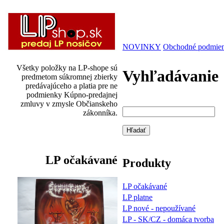
NOVINKY
Obchodné podmie
Všetky položky na LP-shope sú
Vyhľadávanie
predmetom súkromnej zbierky
predávajúceho a platia pre ne
podmienky Kúpno-predajnej
zmluvy v zmysle Občianskeho
zákonníka.
LP očakávané
Produkty
LP očakávané
LP platne
LP nové - nepoužívané
LP - SK/CZ - domáca tvorba