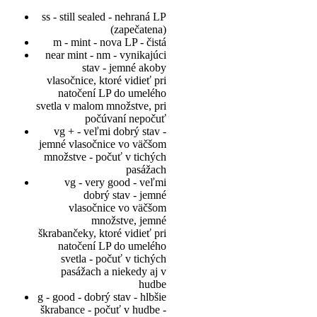
ss - still sealed - nehraná LP
(zapečatena)
m - mint - nova LP - čistá
near mint - nm - vynikajúci
stav - jemné akoby
vlasočnice, ktoré vidieť pri
natočení LP do umelého
svetla v malom množstve, pri
počúvaní nepočuť
vg + - veľmi dobrý stav -
jemné vlasočnice vo väčšom
množstve - počuť v tichých
pasážach
vg - very good - veľmi
dobrý stav - jemné
vlasočnice vo väčšom
množstve, jemné
škrabančeky, ktoré vidieť pri
natočení LP do umelého
svetla - počuť v tichých
pasážach a niekedy aj v
hudbe
g - good - dobrý stav - hlbšie
škrabance - počuť v hudbe -