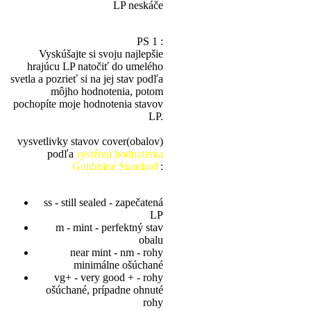
LP neskáče
PS 1 :
Vyskúšajte si svoju najlepšie
hrajúcu LP natočiť do umelého
svetla a pozrieť si na jej stav podľa
môjho hodnotenia, potom
pochopíte moje hodnotenia stavov
LP.
vysvetlivky stavov cover(obalov)
podľa
systému hodnotenia
Goldmine Standard
:
ss - still sealed - zapečatená
LP
m - mint - perfektný stav
obalu
near mint - nm - rohy
minimálne ošúchané
vg+ - very good + - rohy
ošúchané, prípadne ohnuté
rohy