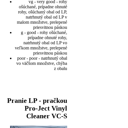
vg - very good - rohy
ošúchané, prípadne ohnuté
rohy, ošúchaný obal od LP,
natrhnutý obal od LP v
malom množstve, prelepené
priesvitnou páskou
g - good - rohy ošúchané,
prípadne ohnuté rohy,
natrhnutý obal od LP vo
veľkom množstve, prelepené
priesvitnou páskou
poor - poor - natrhnutý obal
vo väčšom množstve, chýba
z obalu
Pranie LP - pračkou
Pro-Ject Vinyl
Cleaner VC-S