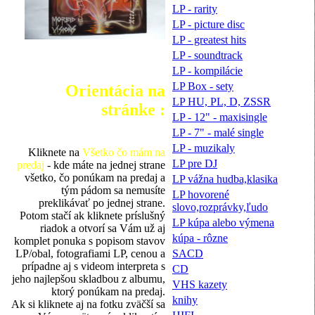
LP - rarity
LP - picture disc
LP - greatest hits
LP - soundtrack
LP - kompilácie
LP Box - sety
Orientácia na
LP HU, PL, D, ZSSR
stránke :
LP - 12" - maxisingle
LP - 7" - malé single
LP - muzikaly
Kliknete na
Všetko čo mám na
LP pre DJ
predaj
- kde máte na jednej strane
všetko, čo ponúkam na predaj a
LP vážna hudba,klasika
tým pádom sa nemusíte
LP hovorené
preklikávať po jednej strane.
slovo,rozprávky,ľudo
Potom stačí ak kliknete príslušný
LP kúpa alebo výmena
riadok a otvorí sa Vám už aj
kúpa - rôzne
komplet ponuka s popisom stavov
LP/obal, fotografiami LP, cenou a
SACD
prípadne aj s videom interpreta s
CD
jeho najlepšou skladbou z albumu,
VHS kazety
ktorý ponúkam na predaj.
knihy
Ak si kliknete aj na fotku zväčší sa