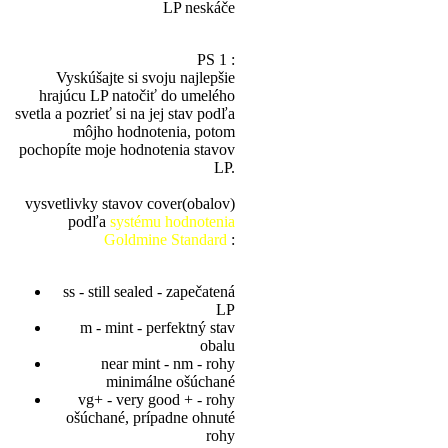
LP neskáče
PS 1 :
Vyskúšajte si svoju najlepšie
hrajúcu LP natočiť do umelého
svetla a pozrieť si na jej stav podľa
môjho hodnotenia, potom
pochopíte moje hodnotenia stavov
LP.
vysvetlivky stavov cover(obalov)
podľa
systému hodnotenia
Goldmine Standard
:
ss - still sealed - zapečatená
LP
m - mint - perfektný stav
obalu
near mint - nm - rohy
minimálne ošúchané
vg+ - very good + - rohy
ošúchané, prípadne ohnuté
rohy