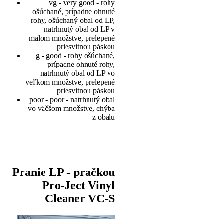
vg - very good - rohy
ošúchané, prípadne ohnuté
rohy, ošúchaný obal od LP,
natrhnutý obal od LP v
malom množstve, prelepené
priesvitnou páskou
g - good - rohy ošúchané,
prípadne ohnuté rohy,
natrhnutý obal od LP vo
veľkom množstve, prelepené
priesvitnou páskou
poor - poor - natrhnutý obal
vo väčšom množstve, chýba
z obalu
Pranie LP - pračkou
Pro-Ject Vinyl
Cleaner VC-S