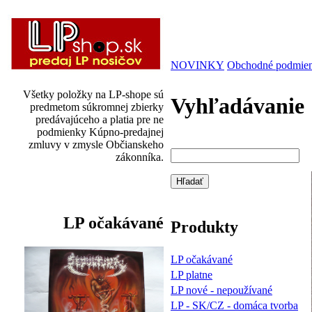
NOVINKY
Obchodné podmie
Všetky položky na LP-shope sú
Vyhľadávanie
predmetom súkromnej zbierky
predávajúceho a platia pre ne
podmienky Kúpno-predajnej
zmluvy v zmysle Občianskeho
zákonníka.
LP očakávané
Produkty
LP očakávané
LP platne
LP nové - nepoužívané
LP - SK/CZ - domáca tvorba