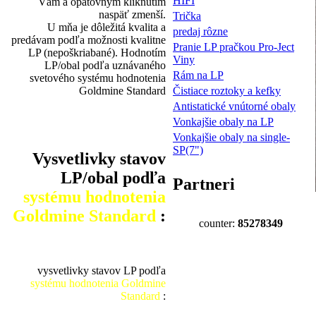
HIFI
Vám a opätovným kliknutím
naspäť zmenší.
Trička
U mňa je dôležitá kvalita a
predaj rôzne
predávam podľa možnosti kvalitne
Pranie LP pračkou Pro-Ject
LP (nepoškriabané). Hodnotím
Viny
LP/obal podľa uznávaného
Rám na LP
svetového systému hodnotenia
Goldmine Standard
Čistiace roztoky a kefky
Antistatické vnútorné obaly
Vonkajšie obaly na LP
Vonkajšie obaly na single-
SP(7")
Vysvetlivky stavov
LP/obal podľa
Partneri
systému hodnotenia
Goldmine Standard
:
counter:
85278349
vysvetlivky stavov LP podľa
systému hodnotenia Goldmine
Standard
: