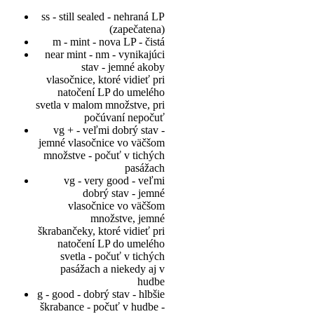
ss - still sealed - nehraná LP
(zapečatena)
m - mint - nova LP - čistá
near mint - nm - vynikajúci
stav - jemné akoby
vlasočnice, ktoré vidieť pri
natočení LP do umelého
svetla v malom množstve, pri
počúvaní nepočuť
vg + - veľmi dobrý stav -
jemné vlasočnice vo väčšom
množstve - počuť v tichých
pasážach
vg - very good - veľmi
dobrý stav - jemné
vlasočnice vo väčšom
množstve, jemné
škrabančeky, ktoré vidieť pri
natočení LP do umelého
svetla - počuť v tichých
pasážach a niekedy aj v
hudbe
g - good - dobrý stav - hlbšie
škrabance - počuť v hudbe -