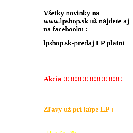
Všetky novinky na
www.lpshop.sk už nájdete aj
na facebooku :
lpshop.sk-predaj LP platní
Akcia !!!!!!!!!!!!!!!!!!!!!!!!!
Zľavy už pri kúpe LP :
2 LP je zľava 5%