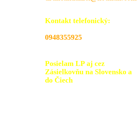
Kontakt telefonický:
0948355925
Posielam LP aj cez
Zásielkovňu na Slovensko a
do Čiech
V prípade záujmu, LP posielam na dobierku
alebo pri platbe vopred doporučeným listom
alebo balíkom Slovenskou poštou alebo cez
Zásielkovňu: