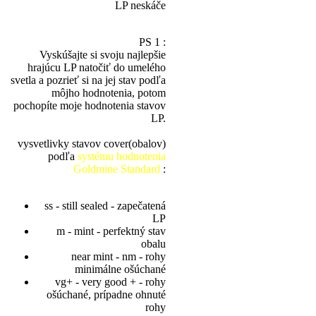
LP neskáče
PS 1 :
Vyskúšajte si svoju najlepšie
hrajúcu LP natočiť do umelého
svetla a pozrieť si na jej stav podľa
môjho hodnotenia, potom
pochopíte moje hodnotenia stavov
LP.
vysvetlivky stavov cover(obalov)
podľa
systému hodnotenia
Goldmine Standard
:
ss - still sealed - zapečatená
LP
m - mint - perfektný stav
obalu
near mint - nm - rohy
minimálne ošúchané
vg+ - very good + - rohy
ošúchané, prípadne ohnuté
rohy