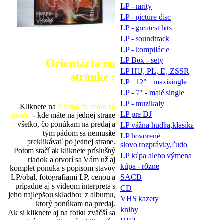
LP - rarity
LP - picture disc
LP - greatest hits
LP - soundtrack
LP - kompilácie
LP Box - sety
Orientácia na
LP HU, PL, D, ZSSR
stránke :
LP - 12" - maxisingle
LP - 7" - malé single
LP - muzikaly
Kliknete na
Všetko čo mám na
LP pre DJ
predaj
- kde máte na jednej strane
všetko, čo ponúkam na predaj a
LP vážna hudba,klasika
tým pádom sa nemusíte
LP hovorené
preklikávať po jednej strane.
slovo,rozprávky,ľudo
Potom stačí ak kliknete príslušný
LP kúpa alebo výmena
riadok a otvorí sa Vám už aj
kúpa - rôzne
komplet ponuka s popisom stavov
LP/obal, fotografiami LP, cenou a
SACD
prípadne aj s videom interpreta s
CD
jeho najlepšou skladbou z albumu,
VHS kazety
ktorý ponúkam na predaj.
knihy
Ak si kliknete aj na fotku zväčší sa