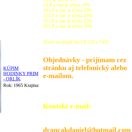
3 LP a viac je zľava 10%
10 LP a viac je zľava 15%
22 LP a viac je zľava 20%
35 LP a viac je zľava 25%
50 LP a viac je zľava 30%
Zľavy sa týkajú iba LP, CD a VHS
Objednávky - prijímam cez
stránku aj telefonický alebo
KÚPIM
HODINKY PRIM
e-mailom.
- ORLÍK
Rok:
1965
Krajina:
Kontakt e-mail:
drancakdaniel@hotmail.com