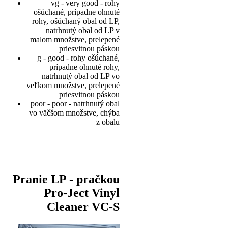
vg - very good - rohy
ošúchané, prípadne ohnuté
rohy, ošúchaný obal od LP,
natrhnutý obal od LP v
malom množstve, prelepené
priesvitnou páskou
g - good - rohy ošúchané,
prípadne ohnuté rohy,
natrhnutý obal od LP vo
veľkom množstve, prelepené
priesvitnou páskou
poor - poor - natrhnutý obal
vo väčšom množstve, chýba
z obalu
Pranie LP - pračkou
Pro-Ject Vinyl
Cleaner VC-S