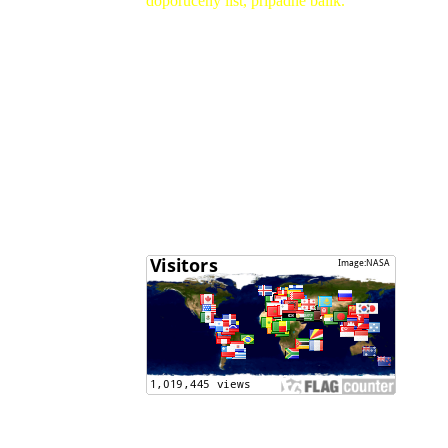
doporučený list, prípadne balík.
Sledovanie zásielok (http://tandt.posta.sk/)
Môj účet :
Drančáková Beáta - SK03 0200 0000 0056
4604 8532