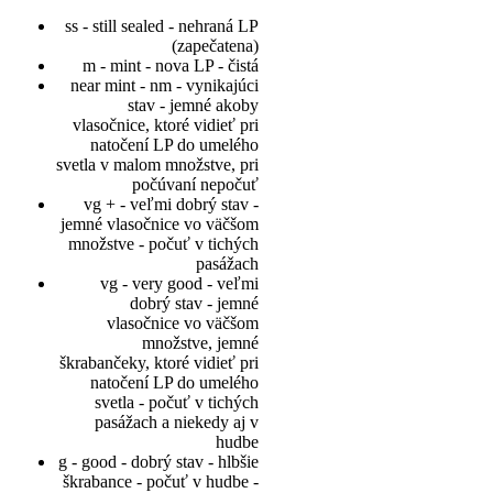
ss - still sealed - nehraná LP
(zapečatena)
m - mint - nova LP - čistá
near mint - nm - vynikajúci
stav - jemné akoby
vlasočnice, ktoré vidieť pri
natočení LP do umelého
svetla v malom množstve, pri
počúvaní nepočuť
vg + - veľmi dobrý stav -
jemné vlasočnice vo väčšom
množstve - počuť v tichých
pasážach
vg - very good - veľmi
dobrý stav - jemné
vlasočnice vo väčšom
množstve, jemné
škrabančeky, ktoré vidieť pri
natočení LP do umelého
svetla - počuť v tichých
pasážach a niekedy aj v
hudbe
g - good - dobrý stav - hlbšie
škrabance - počuť v hudbe -