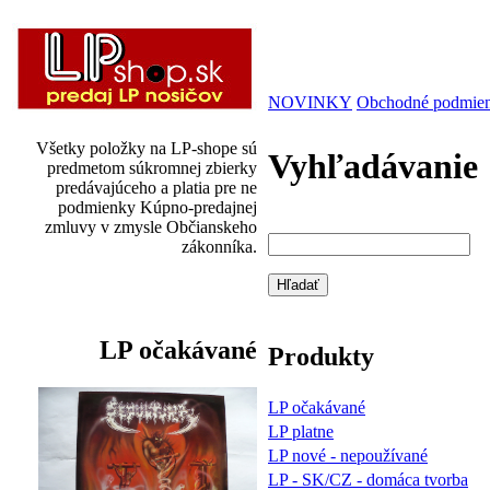
NOVINKY
Obchodné podmie
Všetky položky na LP-shope sú
Vyhľadávanie
predmetom súkromnej zbierky
predávajúceho a platia pre ne
podmienky Kúpno-predajnej
zmluvy v zmysle Občianskeho
zákonníka.
LP očakávané
Produkty
LP očakávané
LP platne
LP nové - nepoužívané
LP - SK/CZ - domáca tvorba