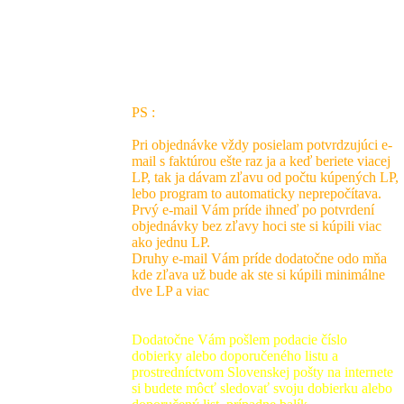
Listová dobierka za 4 - 7 LP po dohode zo
Slovenskej pošty
PS :
Pri objednávke vždy posielam potvrdzujúci e-
mail s faktúrou ešte raz ja a keď beriete viacej
LP, tak ja dávam zľavu od počtu kúpených LP,
lebo program to automaticky neprepočítava.
Prvý e-mail Vám príde ihneď po potvrdení
objednávky bez zľavy hoci ste si kúpili viac
ako jednu LP.
Druhy e-mail Vám príde dodatočne odo mňa
kde zľava už bude ak ste si kúpili minimálne
dve LP a viac
Dodatočne Vám pošlem podacie číslo
dobierky alebo doporučeného listu a
prostredníctvom Slovenskej pošty na internete
si budete môcť sledovať svoju dobierku alebo