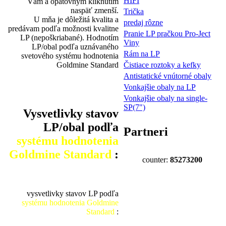
HIFI
Vám a opätovným kliknutím
naspäť zmenší.
Trička
U mňa je dôležitá kvalita a
predaj rôzne
predávam podľa možnosti kvalitne
Pranie LP pračkou Pro-Ject
LP (nepoškriabané). Hodnotím
Viny
LP/obal podľa uznávaného
Rám na LP
svetového systému hodnotenia
Goldmine Standard
Čistiace roztoky a kefky
Antistatické vnútorné obaly
Vonkajšie obaly na LP
Vonkajšie obaly na single-
SP(7")
Vysvetlivky stavov
LP/obal podľa
Partneri
systému hodnotenia
Goldmine Standard
:
counter:
85273200
vysvetlivky stavov LP podľa
systému hodnotenia Goldmine
Standard
: