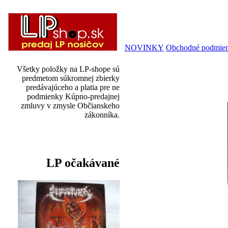
NOVINKY
Obchodné podmie
Všetky položky na LP-shope sú
predmetom súkromnej zbierky
predávajúceho a platia pre ne
podmienky Kúpno-predajnej
zmluvy v zmysle Občianskeho
zákonníka.
LP očakávané