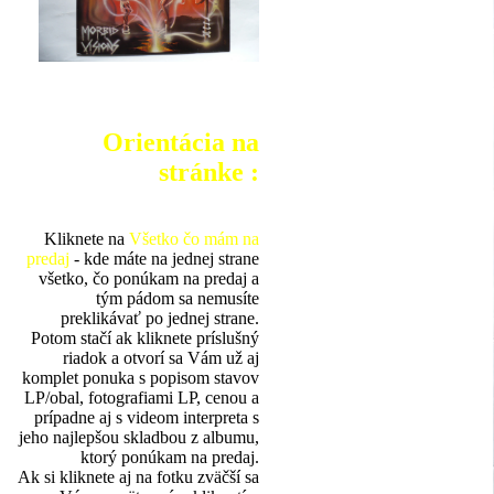
Orientácia na
stránke :
Kliknete na
Všetko čo mám na
predaj
- kde máte na jednej strane
všetko, čo ponúkam na predaj a
tým pádom sa nemusíte
preklikávať po jednej strane.
Potom stačí ak kliknete príslušný
riadok a otvorí sa Vám už aj
komplet ponuka s popisom stavov
LP/obal, fotografiami LP, cenou a
prípadne aj s videom interpreta s
jeho najlepšou skladbou z albumu,
ktorý ponúkam na predaj.
Ak si kliknete aj na fotku zväčší sa