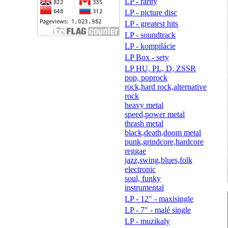
LP - rarity
LP - picture disc
LP - greatest hits
LP - soundtrack
LP - kompilácie
LP Box - sety
LP HU, PL, D, ZSSR
pop, poprock
rock,hard rock,alternative
rock
heavy metal
speed,power metal
thrash metal
black,death,doom metal
punk,grindcore,hardcore
reggae
jazz,swing,blues,folk
electronic
soul, funky
instrumental
LP - 12" - maxisingle
LP - 7" - malé single
LP - muzikaly