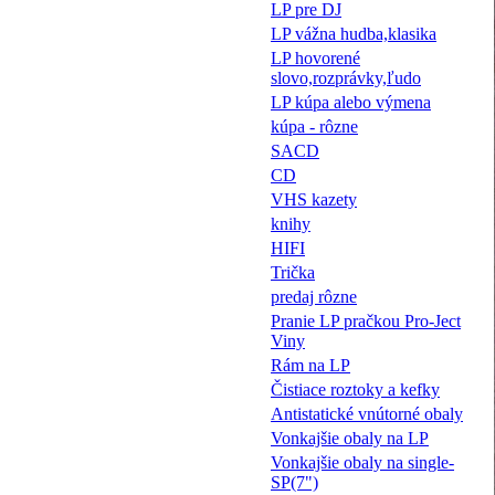
LP pre DJ
LP vážna hudba,klasika
LP hovorené
slovo,rozprávky,ľudo
LP kúpa alebo výmena
kúpa - rôzne
SACD
CD
VHS kazety
knihy
HIFI
Trička
predaj rôzne
Pranie LP pračkou Pro-Ject
Viny
Rám na LP
Čistiace roztoky a kefky
Antistatické vnútorné obaly
Vonkajšie obaly na LP
Vonkajšie obaly na single-
SP(7")