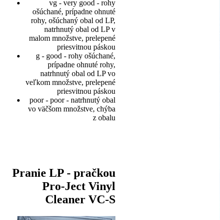
vg - very good - rohy
ošúchané, prípadne ohnuté
rohy, ošúchaný obal od LP,
natrhnutý obal od LP v
malom množstve, prelepené
priesvitnou páskou
g - good - rohy ošúchané,
prípadne ohnuté rohy,
natrhnutý obal od LP vo
veľkom množstve, prelepené
priesvitnou páskou
poor - poor - natrhnutý obal
vo väčšom množstve, chýba
z obalu
Pranie LP - pračkou
Pro-Ject Vinyl
Cleaner VC-S