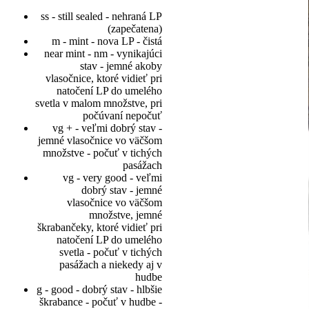
ss - still sealed - nehraná LP
(zapečatena)
m - mint - nova LP - čistá
near mint - nm - vynikajúci
stav - jemné akoby
vlasočnice, ktoré vidieť pri
natočení LP do umelého
svetla v malom množstve, pri
počúvaní nepočuť
vg + - veľmi dobrý stav -
jemné vlasočnice vo väčšom
množstve - počuť v tichých
pasážach
vg - very good - veľmi
dobrý stav - jemné
vlasočnice vo väčšom
množstve, jemné
škrabančeky, ktoré vidieť pri
natočení LP do umelého
svetla - počuť v tichých
pasážach a niekedy aj v
hudbe
g - good - dobrý stav - hlbšie
škrabance - počuť v hudbe -