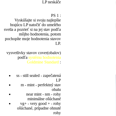
LP neskáče
PS 1 :
Vyskúšajte si svoju najlepšie
hrajúcu LP natočiť do umelého
svetla a pozrieť si na jej stav podľa
môjho hodnotenia, potom
pochopíte moje hodnotenia stavov
LP.
vysvetlivky stavov cover(obalov)
podľa
systému hodnotenia
Goldmine Standard
:
ss - still sealed - zapečatená
LP
m - mint - perfektný stav
obalu
near mint - nm - rohy
minimálne ošúchané
vg+ - very good + - rohy
ošúchané, prípadne ohnuté
rohy