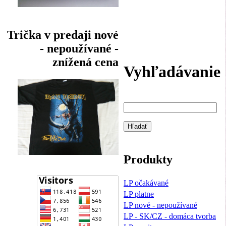
Trička v predaji nové
- nepoužívané -
znížená cena
Vyhľadávanie
Produkty
LP očakávané
LP platne
LP nové - nepoužívané
LP - SK/CZ - domáca tvorba