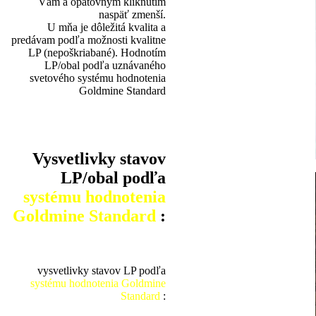
Vám a opätovným kliknutím
naspäť zmenší.
U mňa je dôležitá kvalita a
predávam podľa možnosti kvalitne
LP (nepoškriabané). Hodnotím
LP/obal podľa uznávaného
svetového systému hodnotenia
Goldmine Standard
Vysvetlivky stavov
LP/obal podľa
systému hodnotenia
Goldmine Standard
:
vysvetlivky stavov LP podľa
systému hodnotenia Goldmine
Standard
: