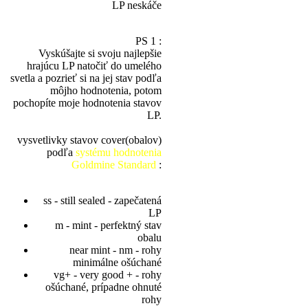
LP neskáče
PS 1 :
Vyskúšajte si svoju najlepšie
hrajúcu LP natočiť do umelého
svetla a pozrieť si na jej stav podľa
môjho hodnotenia, potom
pochopíte moje hodnotenia stavov
LP.
vysvetlivky stavov cover(obalov)
podľa
systému hodnotenia
Goldmine Standard
:
ss - still sealed - zapečatená
LP
m - mint - perfektný stav
obalu
near mint - nm - rohy
minimálne ošúchané
vg+ - very good + - rohy
ošúchané, prípadne ohnuté
rohy