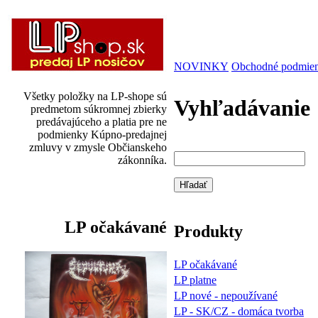
NOVINKY
Obchodné podmie
Všetky položky na LP-shope sú
Vyhľadávanie
predmetom súkromnej zbierky
predávajúceho a platia pre ne
podmienky Kúpno-predajnej
zmluvy v zmysle Občianskeho
zákonníka.
LP očakávané
Produkty
LP očakávané
LP platne
LP nové - nepoužívané
LP - SK/CZ - domáca tvorba