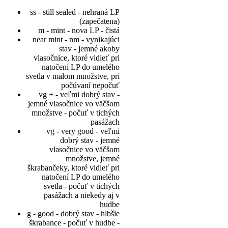
ss - still sealed - nehraná LP
(zapečatena)
m - mint - nova LP - čistá
near mint - nm - vynikajúci
stav - jemné akoby
vlasočnice, ktoré vidieť pri
natočení LP do umelého
svetla v malom množstve, pri
počúvaní nepočuť
vg + - veľmi dobrý stav -
jemné vlasočnice vo väčšom
množstve - počuť v tichých
pasážach
vg - very good - veľmi
dobrý stav - jemné
vlasočnice vo väčšom
množstve, jemné
škrabančeky, ktoré vidieť pri
natočení LP do umelého
svetla - počuť v tichých
pasážach a niekedy aj v
hudbe
g - good - dobrý stav - hlbšie
škrabance - počuť v hudbe -