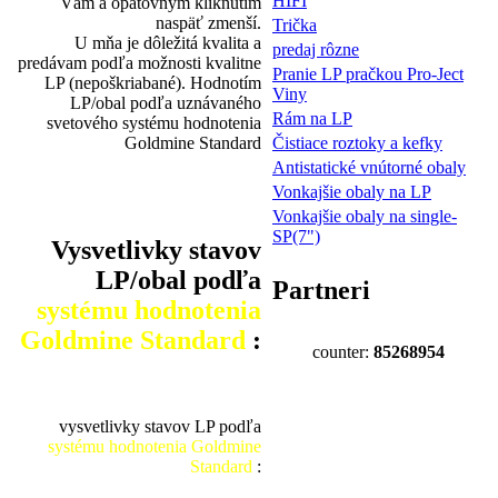
HIFI
Vám a opätovným kliknutím
naspäť zmenší.
Trička
U mňa je dôležitá kvalita a
predaj rôzne
predávam podľa možnosti kvalitne
Pranie LP pračkou Pro-Ject
LP (nepoškriabané). Hodnotím
Viny
LP/obal podľa uznávaného
Rám na LP
svetového systému hodnotenia
Goldmine Standard
Čistiace roztoky a kefky
Antistatické vnútorné obaly
Vonkajšie obaly na LP
Vonkajšie obaly na single-
SP(7")
Vysvetlivky stavov
LP/obal podľa
Partneri
systému hodnotenia
Goldmine Standard
:
counter:
85268954
vysvetlivky stavov LP podľa
systému hodnotenia Goldmine
Standard
: