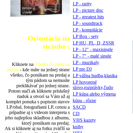
LP - rarity
LP - picture disc
LP - greatest hits
LP - soundtrack
LP - kompilácie
LP Box - sety
Orientácia na
LP HU, PL, D, ZSSR
stránke :
LP - 12" - maxisingle
LP - 7" - malé single
LP - muzikaly
Kliknete na
Všetko čo mám na
LP pre DJ
predaj
- kde máte na jednej strane
všetko, čo ponúkam na predaj a
LP vážna hudba,klasika
tým pádom sa nemusíte
LP hovorené
preklikávať po jednej strane.
slovo,rozprávky,ľudo
Potom stačí ak kliknete príslušný
LP kúpa alebo výmena
riadok a otvorí sa Vám už aj
kúpa - rôzne
komplet ponuka s popisom stavov
LP/obal, fotografiami LP, cenou a
SACD
prípadne aj s videom interpreta s
CD
jeho najlepšou skladbou z albumu,
VHS kazety
ktorý ponúkam na predaj.
knihy
Ak si kliknete aj na fotku zväčší sa