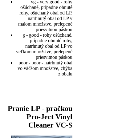
vg - very good - rohy
ošúchané, prípadne ohnuté
rohy, ošúchaný obal od LP,
natrhnutý obal od LP v
malom množstve, prelepené
priesvitnou páskou
g - good - rohy ošúchané,
prípadne ohnuté rohy,
natrhnutý obal od LP vo
veľkom množstve, prelepené
priesvitnou páskou
poor - poor - natrhnutý obal
vo väčšom množstve, chýba
z obalu
Pranie LP - pračkou
Pro-Ject Vinyl
Cleaner VC-S