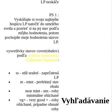
LP neskáče
PS 1 :
Vyskúšajte si svoju najlepšie
hrajúcu LP natočiť do umelého
svetla a pozrieť si na jej stav podľa
môjho hodnotenia, potom
pochopíte moje hodnotenia stavov
LP.
vysvetlivky stavov cover(obalov)
podľa
systému hodnotenia
Goldmine Standard
:
ss - still sealed - zapečatená
LP
m - mint - perfektný stav
obalu
near mint - nm - rohy
minimálne ošúchané
Vyhľadávanie
vg+ - very good + - rohy
ošúchané, prípadne ohnuté
rohy