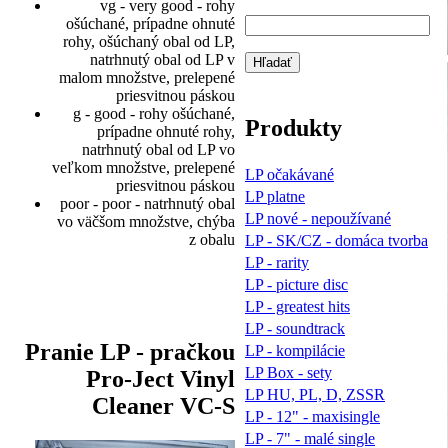
vg - very good - rohy
ošúchané, prípadne ohnuté
rohy, ošúchaný obal od LP,
natrhnutý obal od LP v
malom množstve, prelepené
priesvitnou páskou
g - good - rohy ošúchané,
Produkty
prípadne ohnuté rohy,
natrhnutý obal od LP vo
veľkom množstve, prelepené
LP očakávané
priesvitnou páskou
LP platne
poor - poor - natrhnutý obal
LP nové - nepoužívané
vo väčšom množstve, chýba
z obalu
LP - SK/CZ - domáca tvorba
LP - rarity
LP - picture disc
LP - greatest hits
LP - soundtrack
Pranie LP - pračkou
LP - kompilácie
LP Box - sety
Pro-Ject Vinyl
LP HU, PL, D, ZSSR
Cleaner VC-S
LP - 12" - maxisingle
LP - 7" - malé single