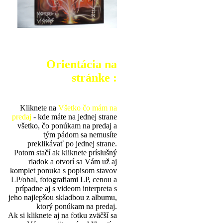
Orientácia na
stránke :
Kliknete na
Všetko čo mám na
predaj
- kde máte na jednej strane
všetko, čo ponúkam na predaj a
tým pádom sa nemusíte
preklikávať po jednej strane.
Potom stačí ak kliknete príslušný
riadok a otvorí sa Vám už aj
komplet ponuka s popisom stavov
LP/obal, fotografiami LP, cenou a
prípadne aj s videom interpreta s
jeho najlepšou skladbou z albumu,
ktorý ponúkam na predaj.
Ak si kliknete aj na fotku zväčší sa