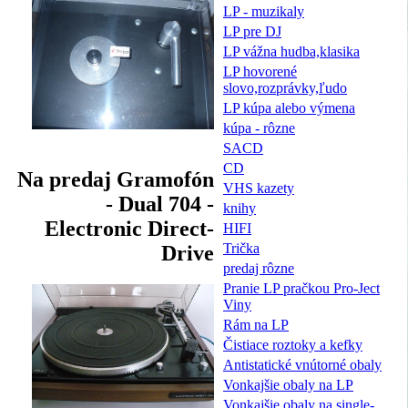
LP - muzikaly
LP pre DJ
LP vážna hudba,klasika
LP hovorené
slovo,rozprávky,ľudo
LP kúpa alebo výmena
kúpa - rôzne
SACD
CD
Na predaj Gramofón
VHS kazety
- Dual 704 -
knihy
Electronic Direct-
HIFI
Trička
Drive
predaj rôzne
Pranie LP pračkou Pro-Ject
Viny
Rám na LP
Čistiace roztoky a kefky
Antistatické vnútorné obaly
Vonkajšie obaly na LP
Vonkajšie obaly na single-