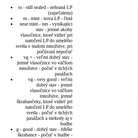
ss - still sealed - nehraná LP
(zapečatena)
m - mint - nova LP - čistá
near mint - nm - vynikajúci
stav - jemné akoby
vlasočnice, ktoré vidieť pri
natočení LP do umelého
svetla v malom množstve, pri
počúvaní nepočuť
vg + - veľmi dobrý stav -
jemné vlasočnice vo väčšom
množstve - počuť v tichých
pasážach
vg - very good - veľmi
dobrý stav - jemné
vlasočnice vo väčšom
množstve, jemné
škrabančeky, ktoré vidieť pri
natočení LP do umelého
svetla - počuť v tichých
pasážach a niekedy aj v
hudbe
g - good - dobrý stav - hlbšie
škrabance - počuť v hudbe -