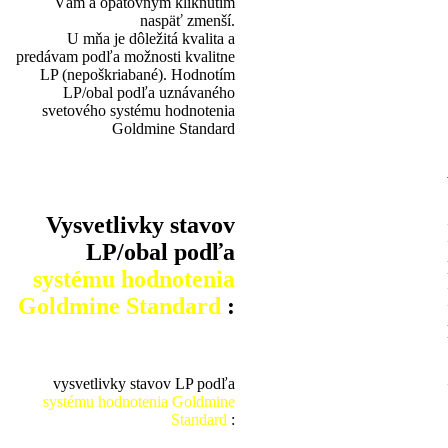
Vám a opätovným kliknutím
naspäť zmenší.
U mňa je dôležitá kvalita a
predávam podľa možnosti kvalitne
LP (nepoškriabané). Hodnotím
LP/obal podľa uznávaného
svetového systému hodnotenia
Goldmine Standard
Vysvetlivky stavov
LP/obal podľa
systému hodnotenia
Goldmine Standard
:
vysvetlivky stavov LP podľa
systému hodnotenia Goldmine
Standard
: