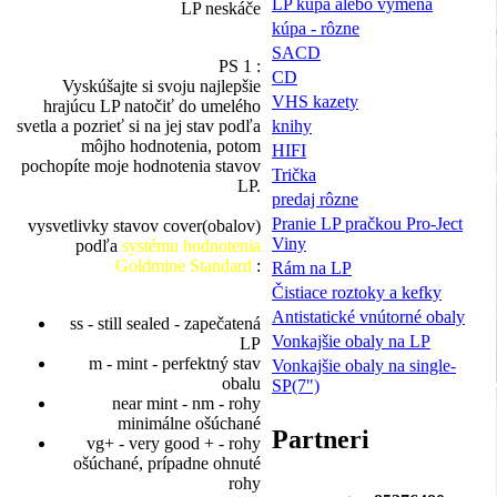
LP kúpa alebo výmena
LP neskáče
kúpa - rôzne
SACD
PS 1 :
CD
Vyskúšajte si svoju najlepšie
VHS kazety
hrajúcu LP natočiť do umelého
knihy
svetla a pozrieť si na jej stav podľa
môjho hodnotenia, potom
HIFI
pochopíte moje hodnotenia stavov
Trička
LP.
predaj rôzne
Pranie LP pračkou Pro-Ject
vysvetlivky stavov cover(obalov)
Viny
podľa
systému hodnotenia
Goldmine Standard
:
Rám na LP
Čistiace roztoky a kefky
Antistatické vnútorné obaly
ss - still sealed - zapečatená
Vonkajšie obaly na LP
LP
m - mint - perfektný stav
Vonkajšie obaly na single-
obalu
SP(7")
near mint - nm - rohy
minimálne ošúchané
Partneri
vg+ - very good + - rohy
ošúchané, prípadne ohnuté
rohy