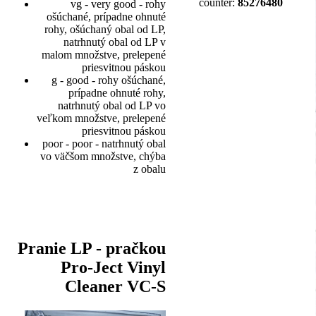
counter:
85276480
vg - very good - rohy
ošúchané, prípadne ohnuté
rohy, ošúchaný obal od LP,
natrhnutý obal od LP v
malom množstve, prelepené
priesvitnou páskou
g - good - rohy ošúchané,
prípadne ohnuté rohy,
natrhnutý obal od LP vo
veľkom množstve, prelepené
priesvitnou páskou
poor - poor - natrhnutý obal
vo väčšom množstve, chýba
z obalu
Pranie LP - pračkou
Pro-Ject Vinyl
Cleaner VC-S