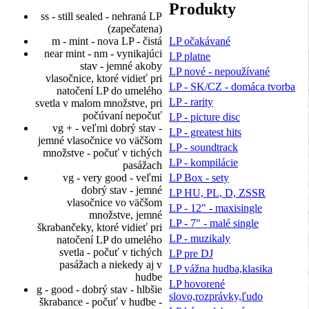
Produkty
ss - still sealed - nehraná LP
(zapečatena)
LP očakávané
m - mint - nova LP - čistá
near mint - nm - vynikajúci
LP platne
stav - jemné akoby
LP nové - nepoužívané
vlasočnice, ktoré vidieť pri
LP - SK/CZ - domáca tvorba
natočení LP do umelého
LP - rarity
svetla v malom množstve, pri
počúvaní nepočuť
LP - picture disc
vg + - veľmi dobrý stav -
LP - greatest hits
jemné vlasočnice vo väčšom
LP - soundtrack
množstve - počuť v tichých
LP - kompilácie
pasážach
LP Box - sety
vg - very good - veľmi
dobrý stav - jemné
LP HU, PL, D, ZSSR
vlasočnice vo väčšom
LP - 12" - maxisingle
množstve, jemné
LP - 7" - malé single
škrabančeky, ktoré vidieť pri
LP - muzikaly
natočení LP do umelého
svetla - počuť v tichých
LP pre DJ
pasážach a niekedy aj v
LP vážna hudba,klasika
hudbe
LP hovorené
g - good - dobrý stav - hlbšie
slovo,rozprávky,ľudo
škrabance - počuť v hudbe -