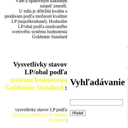
Vám a opätovným kliknutím
naspäť zmenší.
U mňa je dôležitá kvalita a
predávam podľa možnosti kvalitne
LP (nepoškriabané). Hodnotím
LP/obal podľa uznávaného
svetového systému hodnotenia
Goldmine Standard
Vysvetlivky stavov
LP/obal podľa
systému hodnotenia
Vyhľadávanie
Goldmine Standard
:
vysvetlivky stavov LP podľa
systému hodnotenia Goldmine
Standard
: