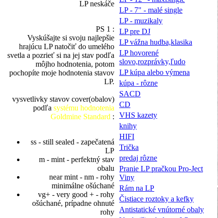
LP neskáče
LP - 7" - malé single
LP - muzikaly
PS 1 :
LP pre DJ
Vyskúšajte si svoju najlepšie
LP vážna hudba,klasika
hrajúcu LP natočiť do umelého
LP hovorené
svetla a pozrieť si na jej stav podľa
slovo,rozprávky,ľudo
môjho hodnotenia, potom
LP kúpa alebo výmena
pochopíte moje hodnotenia stavov
LP.
kúpa - rôzne
SACD
vysvetlivky stavov cover(obalov)
CD
podľa
systému hodnotenia
VHS kazety
Goldmine Standard
:
knihy
HIFI
ss - still sealed - zapečatená
Trička
LP
predaj rôzne
m - mint - perfektný stav
obalu
Pranie LP pračkou Pro-Ject
near mint - nm - rohy
Viny
minimálne ošúchané
Rám na LP
vg+ - very good + - rohy
Čistiace roztoky a kefky
ošúchané, prípadne ohnuté
Antistatické vnútorné obaly
rohy