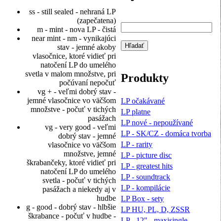
ss - still sealed - nehraná LP
(zapečatena)
m - mint - nova LP - čistá
near mint - nm - vynikajúci
stav - jemné akoby
vlasočnice, ktoré vidieť pri
natočení LP do umelého
svetla v malom množstve, pri
Produkty
počúvaní nepočuť
vg + - veľmi dobrý stav -
jemné vlasočnice vo väčšom
LP očakávané
množstve - počuť v tichých
LP platne
pasážach
LP nové - nepoužívané
vg - very good - veľmi
LP - SK/CZ - domáca tvorba
dobrý stav - jemné
LP - rarity
vlasočnice vo väčšom
množstve, jemné
LP - picture disc
škrabančeky, ktoré vidieť pri
LP - greatest hits
natočení LP do umelého
LP - soundtrack
svetla - počuť v tichých
LP - kompilácie
pasážach a niekedy aj v
hudbe
LP Box - sety
g - good - dobrý stav - hlbšie
LP HU, PL, D, ZSSR
škrabance - počuť v hudbe -
LP - 12" - maxisingle