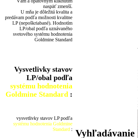
Vám a opätovným kliknutím
naspäť zmenší.
U mňa je dôležitá kvalita a
predávam podľa možnosti kvalitne
LP (nepoškriabané). Hodnotím
LP/obal podľa uznávaného
svetového systému hodnotenia
Goldmine Standard
Vysvetlivky stavov
LP/obal podľa
systému hodnotenia
Goldmine Standard
:
vysvetlivky stavov LP podľa
systému hodnotenia Goldmine
Standard
:
Vyhľadávanie