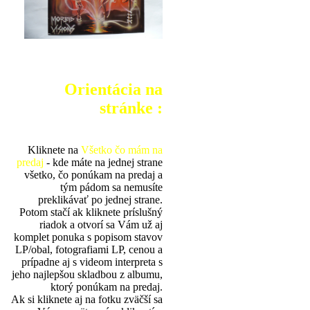
Orientácia na
stránke :
Kliknete na
Všetko čo mám na
predaj
- kde máte na jednej strane
všetko, čo ponúkam na predaj a
tým pádom sa nemusíte
preklikávať po jednej strane.
Potom stačí ak kliknete príslušný
riadok a otvorí sa Vám už aj
komplet ponuka s popisom stavov
LP/obal, fotografiami LP, cenou a
prípadne aj s videom interpreta s
jeho najlepšou skladbou z albumu,
ktorý ponúkam na predaj.
Ak si kliknete aj na fotku zväčší sa