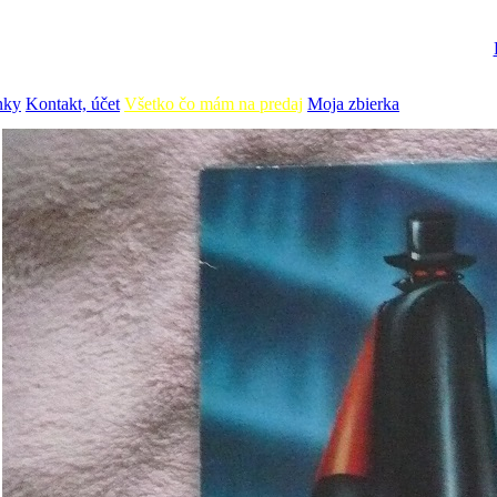
nky
Kontakt, účet
Všetko čo mám na predaj
Moja zbierka