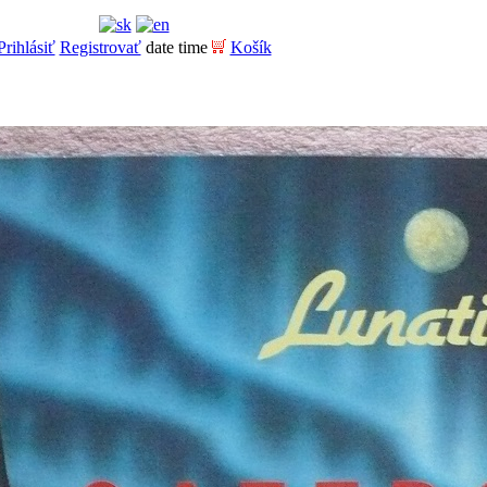
Prihlásiť
Registrovať
date time
Košík