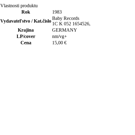
Vlastnosti produktu
Rok
1983
Baby Records
Vydavateľstvo / Kat.číslo
1C K 052 1654526,
Krajina
GERMANY
LP/cover
nm/vg+
Cena
15,00 €