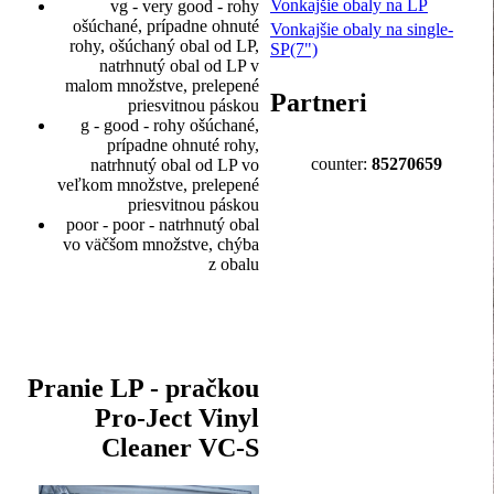
Vonkajšie obaly na LP
vg - very good - rohy
ošúchané, prípadne ohnuté
Vonkajšie obaly na single-
rohy, ošúchaný obal od LP,
SP(7")
natrhnutý obal od LP v
malom množstve, prelepené
Partneri
priesvitnou páskou
g - good - rohy ošúchané,
prípadne ohnuté rohy,
counter:
85270659
natrhnutý obal od LP vo
veľkom množstve, prelepené
priesvitnou páskou
poor - poor - natrhnutý obal
vo väčšom množstve, chýba
z obalu
Pranie LP - pračkou
Pro-Ject Vinyl
Cleaner VC-S