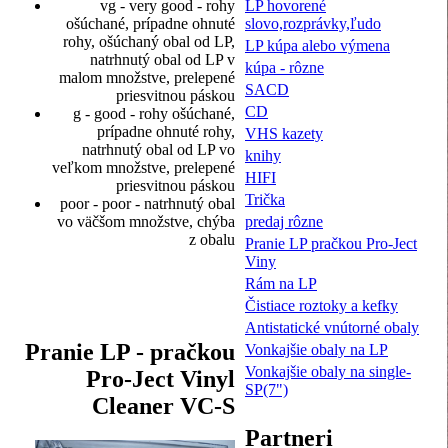
LP hovorené
vg - very good - rohy
slovo,rozprávky,ľudo
ošúchané, prípadne ohnuté
rohy, ošúchaný obal od LP,
LP kúpa alebo výmena
natrhnutý obal od LP v
kúpa - rôzne
malom množstve, prelepené
SACD
priesvitnou páskou
CD
g - good - rohy ošúchané,
prípadne ohnuté rohy,
VHS kazety
natrhnutý obal od LP vo
knihy
veľkom množstve, prelepené
HIFI
priesvitnou páskou
Trička
poor - poor - natrhnutý obal
predaj rôzne
vo väčšom množstve, chýba
z obalu
Pranie LP pračkou Pro-Ject
Viny
Rám na LP
Čistiace roztoky a kefky
Antistatické vnútorné obaly
Pranie LP - pračkou
Vonkajšie obaly na LP
Vonkajšie obaly na single-
Pro-Ject Vinyl
SP(7")
Cleaner VC-S
Partneri