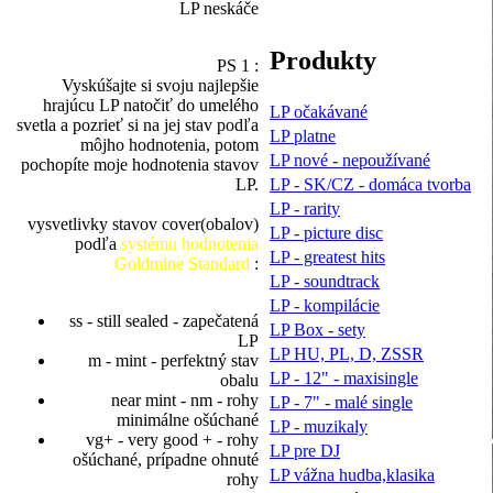
LP neskáče
Produkty
PS 1 :
Vyskúšajte si svoju najlepšie
hrajúcu LP natočiť do umelého
LP očakávané
svetla a pozrieť si na jej stav podľa
LP platne
môjho hodnotenia, potom
LP nové - nepoužívané
pochopíte moje hodnotenia stavov
LP - SK/CZ - domáca tvorba
LP.
LP - rarity
vysvetlivky stavov cover(obalov)
LP - picture disc
podľa
systému hodnotenia
LP - greatest hits
Goldmine Standard
:
LP - soundtrack
LP - kompilácie
ss - still sealed - zapečatená
LP Box - sety
LP
LP HU, PL, D, ZSSR
m - mint - perfektný stav
LP - 12" - maxisingle
obalu
near mint - nm - rohy
LP - 7" - malé single
minimálne ošúchané
LP - muzikaly
vg+ - very good + - rohy
LP pre DJ
ošúchané, prípadne ohnuté
LP vážna hudba,klasika
rohy