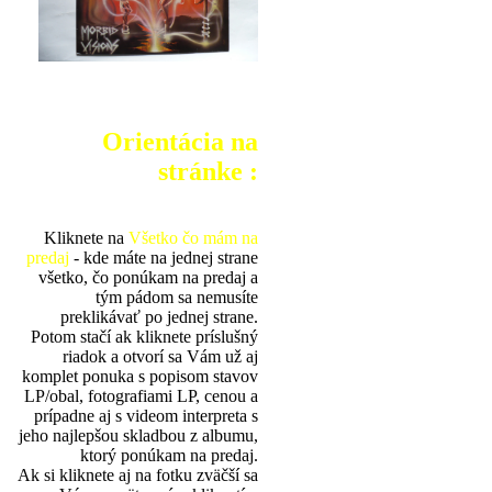
Orientácia na
stránke :
Kliknete na
Všetko čo mám na
predaj
- kde máte na jednej strane
všetko, čo ponúkam na predaj a
tým pádom sa nemusíte
preklikávať po jednej strane.
Potom stačí ak kliknete príslušný
riadok a otvorí sa Vám už aj
komplet ponuka s popisom stavov
LP/obal, fotografiami LP, cenou a
prípadne aj s videom interpreta s
jeho najlepšou skladbou z albumu,
ktorý ponúkam na predaj.
Ak si kliknete aj na fotku zväčší sa