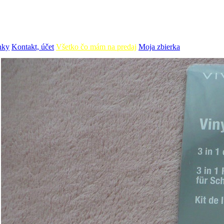
nky
Kontakt, účet
Všetko čo mám na predaj
Moja zbierka