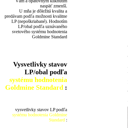
Vám a opätovným kliknutím
naspäť zmenší.
U mňa je dôležitá kvalita a
predávam podľa možnosti kvalitne
LP (nepoškriabané). Hodnotím
LP/obal podľa uznávaného
svetového systému hodnotenia
Goldmine Standard
Vysvetlivky stavov
LP/obal podľa
systému hodnotenia
Goldmine Standard
:
vysvetlivky stavov LP podľa
systému hodnotenia Goldmine
Standard
: