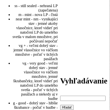
ss - still sealed - nehraná LP
(zapečatena)
m - mint - nova LP - čistá
near mint - nm - vynikajúci
stav - jemné akoby
vlasočnice, ktoré vidieť pri
natočení LP do umelého
svetla v malom množstve, pri
počúvaní nepočuť
vg + - veľmi dobrý stav -
jemné vlasočnice vo väčšom
množstve - počuť v tichých
pasážach
vg - very good - veľmi
dobrý stav - jemné
vlasočnice vo väčšom
množstve, jemné
Vyhľadávanie
škrabančeky, ktoré vidieť pri
natočení LP do umelého
svetla - počuť v tichých
pasážach a niekedy aj v
hudbe
g - good - dobrý stav - hlbšie
škrabance - počuť v hudbe -