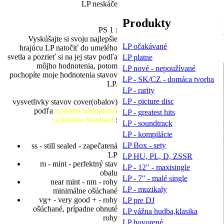
LP neskáče
Produkty
PS 1 :
Vyskúšajte si svoju najlepšie
LP očakávané
hrajúcu LP natočiť do umelého
svetla a pozrieť si na jej stav podľa
LP platne
môjho hodnotenia, potom
LP nové - nepoužívané
pochopíte moje hodnotenia stavov
LP - SK/CZ - domáca tvorba
LP.
LP - rarity
LP - picture disc
vysvetlivky stavov cover(obalov)
podľa
systému hodnotenia
LP - greatest hits
Goldmine Standard
:
LP - soundtrack
LP - kompilácie
LP Box - sety
ss - still sealed - zapečatená
LP
LP HU, PL, D, ZSSR
m - mint - perfektný stav
LP - 12" - maxisingle
obalu
LP - 7" - malé single
near mint - nm - rohy
LP - muzikaly
minimálne ošúchané
vg+ - very good + - rohy
LP pre DJ
ošúchané, prípadne ohnuté
LP vážna hudba,klasika
rohy
LP hovorené