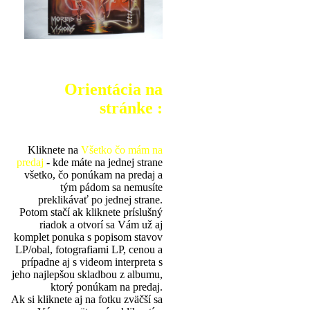
Orientácia na
stránke :
Kliknete na
Všetko čo mám na
predaj
- kde máte na jednej strane
všetko, čo ponúkam na predaj a
tým pádom sa nemusíte
preklikávať po jednej strane.
Potom stačí ak kliknete príslušný
riadok a otvorí sa Vám už aj
komplet ponuka s popisom stavov
LP/obal, fotografiami LP, cenou a
prípadne aj s videom interpreta s
jeho najlepšou skladbou z albumu,
ktorý ponúkam na predaj.
Ak si kliknete aj na fotku zväčší sa