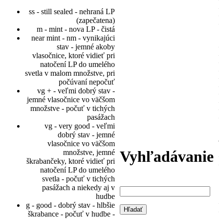
ss - still sealed - nehraná LP
(zapečatena)
m - mint - nova LP - čistá
near mint - nm - vynikajúci
stav - jemné akoby
vlasočnice, ktoré vidieť pri
natočení LP do umelého
svetla v malom množstve, pri
počúvaní nepočuť
vg + - veľmi dobrý stav -
jemné vlasočnice vo väčšom
množstve - počuť v tichých
pasážach
vg - very good - veľmi
dobrý stav - jemné
vlasočnice vo väčšom
Vyhľadávanie
množstve, jemné
škrabančeky, ktoré vidieť pri
natočení LP do umelého
svetla - počuť v tichých
pasážach a niekedy aj v
hudbe
g - good - dobrý stav - hlbšie
škrabance - počuť v hudbe -