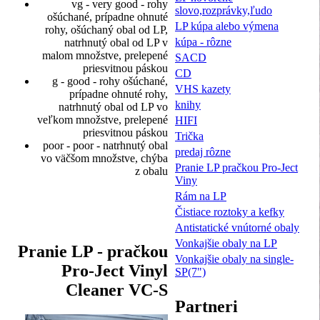
vg - very good - rohy
slovo,rozprávky,ľudo
ošúchané, prípadne ohnuté
LP kúpa alebo výmena
rohy, ošúchaný obal od LP,
kúpa - rôzne
natrhnutý obal od LP v
malom množstve, prelepené
SACD
priesvitnou páskou
CD
g - good - rohy ošúchané,
VHS kazety
prípadne ohnuté rohy,
knihy
natrhnutý obal od LP vo
veľkom množstve, prelepené
HIFI
priesvitnou páskou
Trička
poor - poor - natrhnutý obal
predaj rôzne
vo väčšom množstve, chýba
Pranie LP pračkou Pro-Ject
z obalu
Viny
Rám na LP
Čistiace roztoky a kefky
Antistatické vnútorné obaly
Vonkajšie obaly na LP
Pranie LP - pračkou
Vonkajšie obaly na single-
Pro-Ject Vinyl
SP(7")
Cleaner VC-S
Partneri