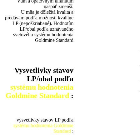
Vám a opätovným kliknutím
naspäť zmenší.
U mňa je dôležitá kvalita a
predávam podľa možnosti kvalitne
LP (nepoškriabané). Hodnotím
LP/obal podľa uznávaného
svetového systému hodnotenia
Goldmine Standard
Vysvetlivky stavov
LP/obal podľa
systému hodnotenia
Goldmine Standard
:
vysvetlivky stavov LP podľa
systému hodnotenia Goldmine
Standard
: