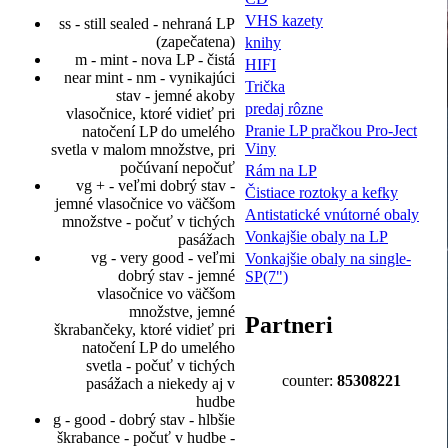
VHS kazety
ss - still sealed - nehraná LP
(zapečatena)
knihy
m - mint - nova LP - čistá
HIFI
near mint - nm - vynikajúci
Trička
stav - jemné akoby
predaj rôzne
vlasočnice, ktoré vidieť pri
Pranie LP pračkou Pro-Ject
natočení LP do umelého
Viny
svetla v malom množstve, pri
počúvaní nepočuť
Rám na LP
vg + - veľmi dobrý stav -
Čistiace roztoky a kefky
jemné vlasočnice vo väčšom
Antistatické vnútorné obaly
množstve - počuť v tichých
Vonkajšie obaly na LP
pasážach
vg - very good - veľmi
Vonkajšie obaly na single-
dobrý stav - jemné
SP(7")
vlasočnice vo väčšom
množstve, jemné
Partneri
škrabančeky, ktoré vidieť pri
natočení LP do umelého
svetla - počuť v tichých
counter:
85308221
pasážach a niekedy aj v
hudbe
g - good - dobrý stav - hlbšie
škrabance - počuť v hudbe -