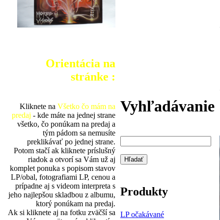
Orientácia na
stránke :
Vyhľadávanie
Kliknete na
Všetko čo mám na
predaj
- kde máte na jednej strane
všetko, čo ponúkam na predaj a
tým pádom sa nemusíte
preklikávať po jednej strane.
Potom stačí ak kliknete príslušný
riadok a otvorí sa Vám už aj
komplet ponuka s popisom stavov
LP/obal, fotografiami LP, cenou a
prípadne aj s videom interpreta s
Produkty
jeho najlepšou skladbou z albumu,
ktorý ponúkam na predaj.
Ak si kliknete aj na fotku zväčší sa
LP očakávané