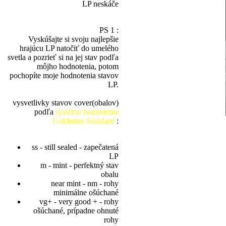
LP neskáče
PS 1 :
Vyskúšajte si svoju najlepšie
hrajúcu LP natočiť do umelého
svetla a pozrieť si na jej stav podľa
môjho hodnotenia, potom
pochopíte moje hodnotenia stavov
LP.
vysvetlivky stavov cover(obalov)
podľa
systému hodnotenia
Goldmine Standard
:
ss - still sealed - zapečatená
LP
m - mint - perfektný stav
obalu
near mint - nm - rohy
minimálne ošúchané
vg+ - very good + - rohy
ošúchané, prípadne ohnuté
rohy