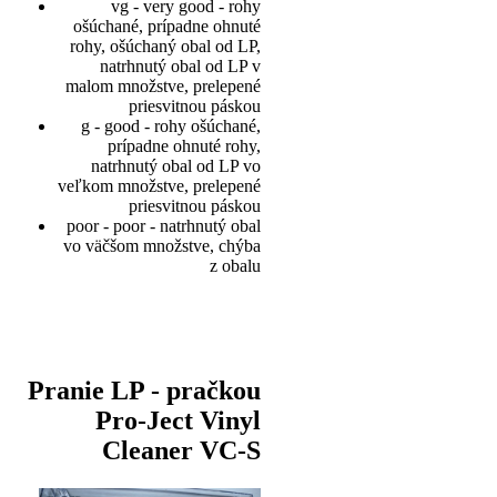
vg - very good - rohy
ošúchané, prípadne ohnuté
rohy, ošúchaný obal od LP,
natrhnutý obal od LP v
malom množstve, prelepené
priesvitnou páskou
g - good - rohy ošúchané,
prípadne ohnuté rohy,
natrhnutý obal od LP vo
veľkom množstve, prelepené
priesvitnou páskou
poor - poor - natrhnutý obal
vo väčšom množstve, chýba
z obalu
Pranie LP - pračkou
Pro-Ject Vinyl
Cleaner VC-S