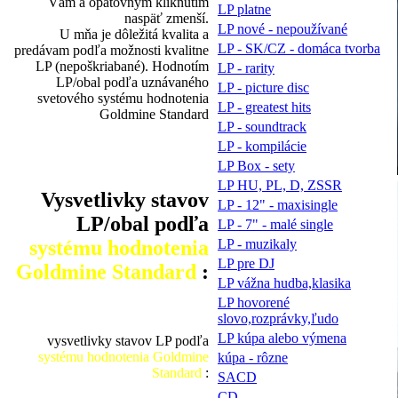
Vám a opätovným kliknutím
LP platne
naspäť zmenší.
LP nové - nepoužívané
U mňa je dôležitá kvalita a
LP - SK/CZ - domáca tvorba
predávam podľa možnosti kvalitne
LP (nepoškriabané). Hodnotím
LP - rarity
LP/obal podľa uznávaného
LP - picture disc
svetového systému hodnotenia
LP - greatest hits
Goldmine Standard
LP - soundtrack
LP - kompilácie
LP Box - sety
LP HU, PL, D, ZSSR
Vysvetlivky stavov
LP - 12" - maxisingle
LP/obal podľa
LP - 7" - malé single
systému hodnotenia
LP - muzikaly
LP pre DJ
Goldmine Standard
:
LP vážna hudba,klasika
LP hovorené
slovo,rozprávky,ľudo
LP kúpa alebo výmena
vysvetlivky stavov LP podľa
systému hodnotenia Goldmine
kúpa - rôzne
Standard
:
SACD
CD