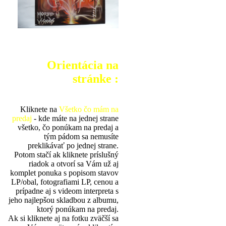
Orientácia na
stránke :
Kliknete na
Všetko čo mám na
predaj
- kde máte na jednej strane
všetko, čo ponúkam na predaj a
tým pádom sa nemusíte
preklikávať po jednej strane.
Potom stačí ak kliknete príslušný
riadok a otvorí sa Vám už aj
komplet ponuka s popisom stavov
LP/obal, fotografiami LP, cenou a
prípadne aj s videom interpreta s
jeho najlepšou skladbou z albumu,
ktorý ponúkam na predaj.
Ak si kliknete aj na fotku zväčší sa