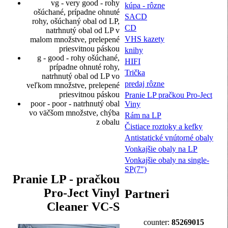
vg - very good - rohy
kúpa - rôzne
ošúchané, prípadne ohnuté
SACD
rohy, ošúchaný obal od LP,
CD
natrhnutý obal od LP v
VHS kazety
malom množstve, prelepené
priesvitnou páskou
knihy
g - good - rohy ošúchané,
HIFI
prípadne ohnuté rohy,
Trička
natrhnutý obal od LP vo
predaj rôzne
veľkom množstve, prelepené
priesvitnou páskou
Pranie LP pračkou Pro-Ject
poor - poor - natrhnutý obal
Viny
vo väčšom množstve, chýba
Rám na LP
z obalu
Čistiace roztoky a kefky
Antistatické vnútorné obaly
Vonkajšie obaly na LP
Vonkajšie obaly na single-
SP(7")
Pranie LP - pračkou
Pro-Ject Vinyl
Partneri
Cleaner VC-S
counter:
85269015