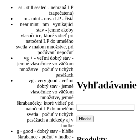
ss - still sealed - nehraná LP
(zapečatena)
m - mint - nova LP - čistá
near mint - nm - vynikajúci
stav - jemné akoby
vlasočnice, ktoré vidieť pri
natočení LP do umelého
svetla v malom množstve, pri
počúvaní nepočuť
vg + - veľmi dobrý stav -
jemné vlasočnice vo väčšom
množstve - počuť v tichých
pasážach
vg - very good - veľmi
Vyhľadávanie
dobrý stav - jemné
vlasočnice vo väčšom
množstve, jemné
škrabančeky, ktoré vidieť pri
natočení LP do umelého
svetla - počuť v tichých
pasážach a niekedy aj v
hudbe
g - good - dobrý stav - hlbšie
škrabance - počuť v hudbe -
Produkty