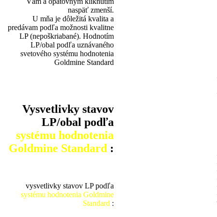
Vám a opätovným kliknutím
naspäť zmenší.
U mňa je dôležitá kvalita a
predávam podľa možnosti kvalitne
LP (nepoškriabané). Hodnotím
LP/obal podľa uznávaného
svetového systému hodnotenia
Goldmine Standard
Vysvetlivky stavov
LP/obal podľa
systému hodnotenia
Goldmine Standard
:
vysvetlivky stavov LP podľa
systému hodnotenia Goldmine
Standard
: