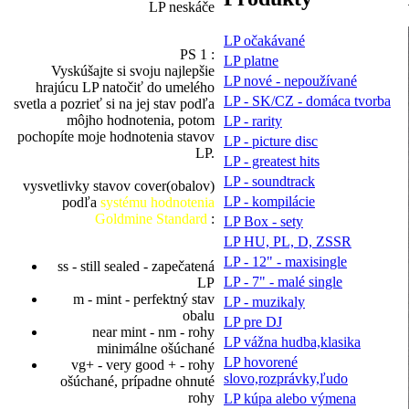
LP neskáče
LP očakávané
PS 1 :
LP platne
Vyskúšajte si svoju najlepšie
LP nové - nepoužívané
hrajúcu LP natočiť do umelého
LP - SK/CZ - domáca tvorba
svetla a pozrieť si na jej stav podľa
môjho hodnotenia, potom
LP - rarity
pochopíte moje hodnotenia stavov
LP - picture disc
LP.
LP - greatest hits
LP - soundtrack
vysvetlivky stavov cover(obalov)
LP - kompilácie
podľa
systému hodnotenia
Goldmine Standard
:
LP Box - sety
LP HU, PL, D, ZSSR
LP - 12" - maxisingle
ss - still sealed - zapečatená
LP - 7" - malé single
LP
m - mint - perfektný stav
LP - muzikaly
obalu
LP pre DJ
near mint - nm - rohy
LP vážna hudba,klasika
minimálne ošúchané
LP hovorené
vg+ - very good + - rohy
slovo,rozprávky,ľudo
ošúchané, prípadne ohnuté
rohy
LP kúpa alebo výmena