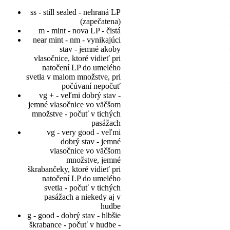
ss - still sealed - nehraná LP
(zapečatena)
m - mint - nova LP - čistá
near mint - nm - vynikajúci
stav - jemné akoby
vlasočnice, ktoré vidieť pri
natočení LP do umelého
svetla v malom množstve, pri
počúvaní nepočuť
vg + - veľmi dobrý stav -
jemné vlasočnice vo väčšom
množstve - počuť v tichých
pasážach
vg - very good - veľmi
dobrý stav - jemné
vlasočnice vo väčšom
množstve, jemné
škrabančeky, ktoré vidieť pri
natočení LP do umelého
svetla - počuť v tichých
pasážach a niekedy aj v
hudbe
g - good - dobrý stav - hlbšie
škrabance - počuť v hudbe -