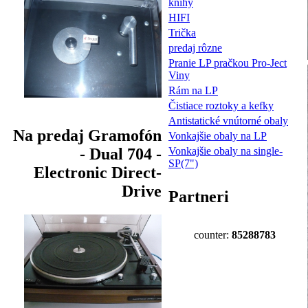
knihy
HIFI
Trička
predaj rôzne
Pranie LP pračkou Pro-Ject
Viny
Rám na LP
Čistiace roztoky a kefky
Antistatické vnútorné obaly
Na predaj Gramofón
Vonkajšie obaly na LP
Vonkajšie obaly na single-
- Dual 704 -
SP(7")
Electronic Direct-
Drive
Partneri
counter:
85288783