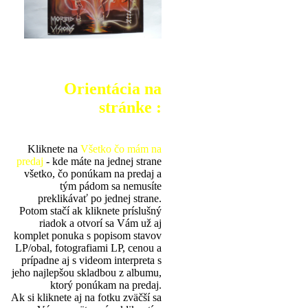
Orientácia na
stránke :
Kliknete na
Všetko čo mám na
predaj
- kde máte na jednej strane
všetko, čo ponúkam na predaj a
tým pádom sa nemusíte
preklikávať po jednej strane.
Potom stačí ak kliknete príslušný
riadok a otvorí sa Vám už aj
komplet ponuka s popisom stavov
LP/obal, fotografiami LP, cenou a
prípadne aj s videom interpreta s
jeho najlepšou skladbou z albumu,
ktorý ponúkam na predaj.
Ak si kliknete aj na fotku zväčší sa