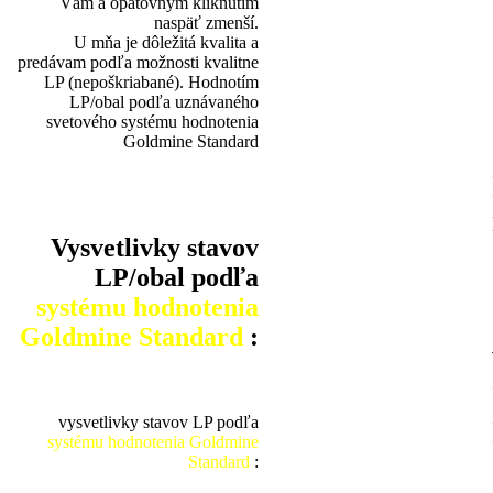
Vám a opätovným kliknutím
naspäť zmenší.
U mňa je dôležitá kvalita a
predávam podľa možnosti kvalitne
LP (nepoškriabané). Hodnotím
LP/obal podľa uznávaného
svetového systému hodnotenia
Goldmine Standard
Vysvetlivky stavov
LP/obal podľa
systému hodnotenia
Goldmine Standard
:
vysvetlivky stavov LP podľa
systému hodnotenia Goldmine
Standard
: