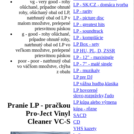
vg - very good - rohy
LP - SK/CZ - domáca tvorba
ošúchané, prípadne ohnuté
LP - rarity
rohy, ošúchaný obal od LP,
LP - picture disc
natrhnutý obal od LP v
malom množstve, prelepené
LP - greatest hits
priesvitnou páskou
LP - soundtrack
g - good - rohy ošúchané,
LP - kompilácie
prípadne ohnuté rohy,
LP Box - sety
natrhnutý obal od LP vo
veľkom množstve, prelepené
LP HU, PL, D, ZSSR
priesvitnou páskou
LP - 12" - maxisingle
poor - poor - natrhnutý obal
LP - 7" - malé single
vo väčšom množstve, chýba
LP - muzikaly
z obalu
LP pre DJ
LP vážna hudba,klasika
LP hovorené
slovo,rozprávky,ľudo
LP kúpa alebo výmena
Pranie LP - pračkou
kúpa - rôzne
Pro-Ject Vinyl
SACD
Cleaner VC-S
CD
VHS kazety