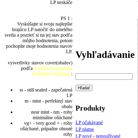
LP neskáče
PS 1 :
Vyskúšajte si svoju najlepšie
hrajúcu LP natočiť do umelého
svetla a pozrieť si na jej stav podľa
môjho hodnotenia, potom
pochopíte moje hodnotenia stavov
Vyhľadávanie
LP.
vysvetlivky stavov cover(obalov)
podľa
systému hodnotenia
Goldmine Standard
:
ss - still sealed - zapečatená
LP
m - mint - perfektný stav
obalu
Produkty
near mint - nm - rohy
minimálne ošúchané
LP očakávané
vg+ - very good + - rohy
ošúchané, prípadne ohnuté
LP platne
rohy
LP nové - nepoužívané