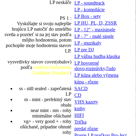
LP neskáče
LP - soundtrack
LP - kompilácie
LP Box - sety
PS 1 :
LP HU, PL, D, ZSSR
Vyskúšajte si svoju najlepšie
hrajúcu LP natočiť do umelého
LP - 12" - maxisingle
svetla a pozrieť si na jej stav podľa
LP - 7" - malé single
môjho hodnotenia, potom
LP - muzikaly
pochopíte moje hodnotenia stavov
LP pre DJ
LP.
LP vážna hudba,klasika
vysvetlivky stavov cover(obalov)
LP hovorené
podľa
systému hodnotenia
slovo,rozprávky,ľudo
Goldmine Standard
:
LP kúpa alebo výmena
kúpa - rôzne
SACD
ss - still sealed - zapečatená
LP
CD
m - mint - perfektný stav
VHS kazety
obalu
knihy
near mint - nm - rohy
HIFI
minimálne ošúchané
vg+ - very good + - rohy
Trička
ošúchané, prípadne ohnuté
predaj rôzne
rohy
Pranie LP pračkou Pro-Ject