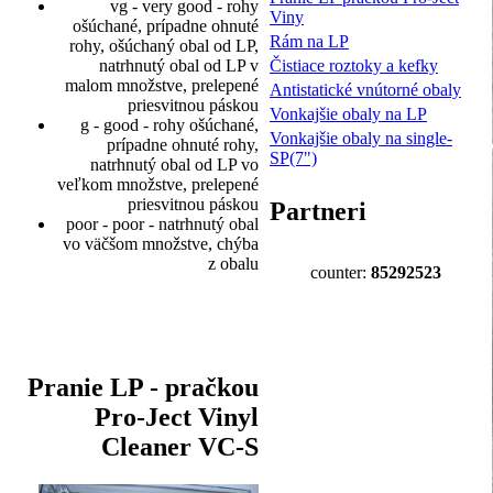
vg - very good - rohy
Viny
ošúchané, prípadne ohnuté
Rám na LP
rohy, ošúchaný obal od LP,
Čistiace roztoky a kefky
natrhnutý obal od LP v
malom množstve, prelepené
Antistatické vnútorné obaly
priesvitnou páskou
Vonkajšie obaly na LP
g - good - rohy ošúchané,
Vonkajšie obaly na single-
prípadne ohnuté rohy,
SP(7")
natrhnutý obal od LP vo
veľkom množstve, prelepené
priesvitnou páskou
Partneri
poor - poor - natrhnutý obal
vo väčšom množstve, chýba
z obalu
counter:
85292523
Pranie LP - pračkou
Pro-Ject Vinyl
Cleaner VC-S