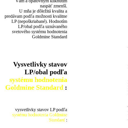
Vám a opätovným kliknutím
naspäť zmenší.
U mňa je dôležitá kvalita a
predávam podľa možnosti kvalitne
LP (nepoškriabané). Hodnotím
LP/obal podľa uznávaného
svetového systému hodnotenia
Goldmine Standard
Vysvetlivky stavov
LP/obal podľa
systému hodnotenia
Goldmine Standard
:
vysvetlivky stavov LP podľa
systému hodnotenia Goldmine
Standard
: