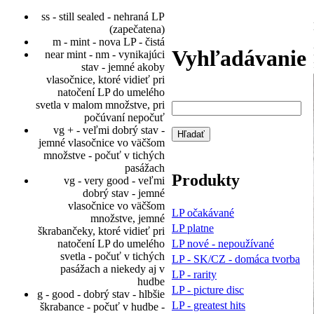
ss - still sealed - nehraná LP
(zapečatena)
m - mint - nova LP - čistá
Vyhľadávanie
near mint - nm - vynikajúci
stav - jemné akoby
vlasočnice, ktoré vidieť pri
natočení LP do umelého
svetla v malom množstve, pri
počúvaní nepočuť
vg + - veľmi dobrý stav -
jemné vlasočnice vo väčšom
množstve - počuť v tichých
pasážach
Produkty
vg - very good - veľmi
dobrý stav - jemné
vlasočnice vo väčšom
LP očakávané
množstve, jemné
LP platne
škrabančeky, ktoré vidieť pri
LP nové - nepoužívané
natočení LP do umelého
svetla - počuť v tichých
LP - SK/CZ - domáca tvorba
pasážach a niekedy aj v
LP - rarity
hudbe
LP - picture disc
g - good - dobrý stav - hlbšie
LP - greatest hits
škrabance - počuť v hudbe -