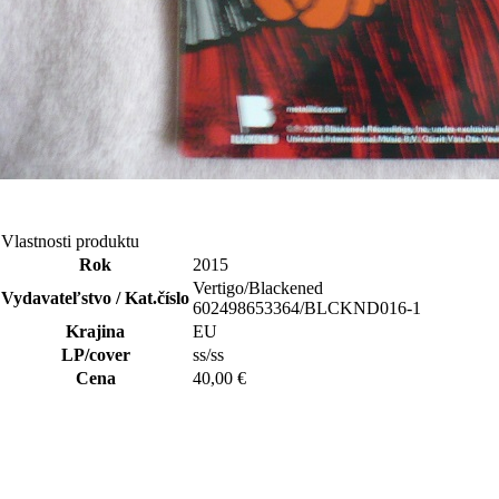
Vlastnosti produktu
Rok
2015
Vertigo/Blackened
Vydavateľstvo / Kat.číslo
602498653364/BLCKND016-1
Krajina
EU
LP/cover
ss/ss
Cena
40,00 €