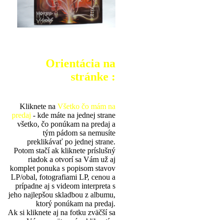
Orientácia na
stránke :
Kliknete na
Všetko čo mám na
predaj
- kde máte na jednej strane
všetko, čo ponúkam na predaj a
tým pádom sa nemusíte
preklikávať po jednej strane.
Potom stačí ak kliknete príslušný
riadok a otvorí sa Vám už aj
komplet ponuka s popisom stavov
LP/obal, fotografiami LP, cenou a
prípadne aj s videom interpreta s
jeho najlepšou skladbou z albumu,
ktorý ponúkam na predaj.
Ak si kliknete aj na fotku zväčší sa