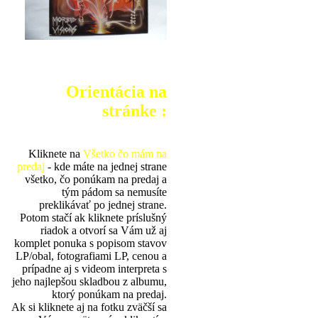
Orientácia na
stránke :
Kliknete na
Všetko čo mám na
predaj
- kde máte na jednej strane
všetko, čo ponúkam na predaj a
tým pádom sa nemusíte
preklikávať po jednej strane.
Potom stačí ak kliknete príslušný
riadok a otvorí sa Vám už aj
komplet ponuka s popisom stavov
LP/obal, fotografiami LP, cenou a
prípadne aj s videom interpreta s
jeho najlepšou skladbou z albumu,
ktorý ponúkam na predaj.
Ak si kliknete aj na fotku zväčší sa