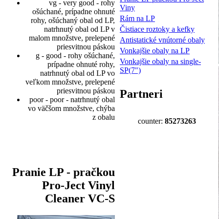
vg - very good - rohy
Viny
ošúchané, prípadne ohnuté
Rám na LP
rohy, ošúchaný obal od LP,
Čistiace roztoky a kefky
natrhnutý obal od LP v
malom množstve, prelepené
Antistatické vnútorné obaly
priesvitnou páskou
Vonkajšie obaly na LP
g - good - rohy ošúchané,
Vonkajšie obaly na single-
prípadne ohnuté rohy,
SP(7")
natrhnutý obal od LP vo
veľkom množstve, prelepené
priesvitnou páskou
Partneri
poor - poor - natrhnutý obal
vo väčšom množstve, chýba
z obalu
counter:
85273263
Pranie LP - pračkou
Pro-Ject Vinyl
Cleaner VC-S