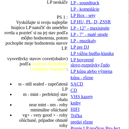
LP neskáče
LP - soundtrack
LP - kompilácie
LP Box - sety
PS 1 :
LP HU, PL, D, ZSSR
Vyskúšajte si svoju najlepšie
hrajúcu LP natočiť do umelého
LP - 12" - maxisingle
svetla a pozrieť si na jej stav podľa
LP - 7" - malé single
môjho hodnotenia, potom
LP - muzikaly
pochopíte moje hodnotenia stavov
LP pre DJ
LP.
LP vážna hudba,klasika
vysvetlivky stavov cover(obalov)
LP hovorené
podľa
systému hodnotenia
slovo,rozprávky,ľudo
Goldmine Standard
:
LP kúpa alebo výmena
kúpa - rôzne
SACD
ss - still sealed - zapečatená
LP
CD
m - mint - perfektný stav
VHS kazety
obalu
knihy
near mint - nm - rohy
HIFI
minimálne ošúchané
vg+ - very good + - rohy
Trička
ošúchané, prípadne ohnuté
predaj rôzne
rohy
Pranie LP pračkou Pro-Ject