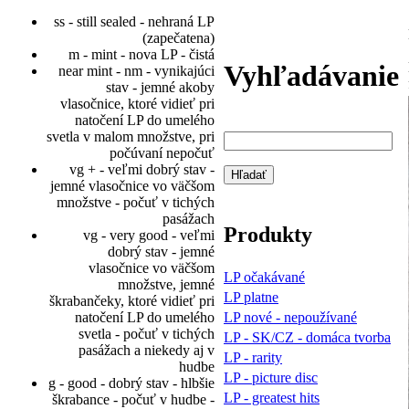
ss - still sealed - nehraná LP
(zapečatena)
m - mint - nova LP - čistá
Vyhľadávanie
near mint - nm - vynikajúci
stav - jemné akoby
vlasočnice, ktoré vidieť pri
natočení LP do umelého
svetla v malom množstve, pri
počúvaní nepočuť
vg + - veľmi dobrý stav -
jemné vlasočnice vo väčšom
množstve - počuť v tichých
pasážach
Produkty
vg - very good - veľmi
dobrý stav - jemné
vlasočnice vo väčšom
LP očakávané
množstve, jemné
LP platne
škrabančeky, ktoré vidieť pri
LP nové - nepoužívané
natočení LP do umelého
svetla - počuť v tichých
LP - SK/CZ - domáca tvorba
pasážach a niekedy aj v
LP - rarity
hudbe
LP - picture disc
g - good - dobrý stav - hlbšie
LP - greatest hits
škrabance - počuť v hudbe -