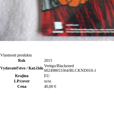
Vlastnosti produktu
Rok
2015
Vertigo/Blackened
Vydavateľstvo / Kat.číslo
602498653364/BLCKND016-1
Krajina
EU
LP/cover
ss/ss
Cena
40,00 €