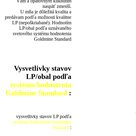
Vám a opätovným kliknutím
naspäť zmenší.
U mňa je dôležitá kvalita a
predávam podľa možnosti kvalitne
LP (nepoškriabané). Hodnotím
LP/obal podľa uznávaného
svetového systému hodnotenia
Goldmine Standard
Vysvetlivky stavov
LP/obal podľa
systému hodnotenia
Goldmine Standard
:
vysvetlivky stavov LP podľa
systému hodnotenia Goldmine
Standard
: