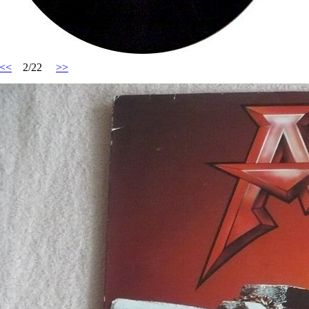
<<
2/22
>>