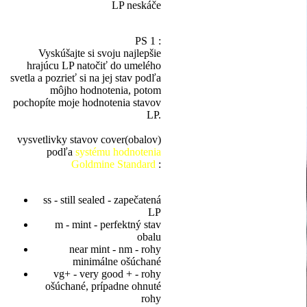
LP neskáče
PS 1 :
Vyskúšajte si svoju najlepšie
hrajúcu LP natočiť do umelého
svetla a pozrieť si na jej stav podľa
môjho hodnotenia, potom
pochopíte moje hodnotenia stavov
LP.
vysvetlivky stavov cover(obalov)
podľa
systému hodnotenia
Goldmine Standard
:
ss - still sealed - zapečatená
LP
m - mint - perfektný stav
obalu
near mint - nm - rohy
minimálne ošúchané
vg+ - very good + - rohy
ošúchané, prípadne ohnuté
rohy