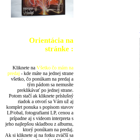
Orientácia na
stránke :
Kliknete na
Všetko čo mám na
predaj
- kde máte na jednej strane
všetko, čo ponúkam na predaj a
tým pádom sa nemusíte
preklikávať po jednej strane.
Potom stačí ak kliknete príslušný
riadok a otvorí sa Vám už aj
komplet ponuka s popisom stavov
LP/obal, fotografiami LP, cenou a
prípadne aj s videom interpreta s
jeho najlepšou skladbou z albumu,
ktorý ponúkam na predaj.
Ak si kliknete aj na fotku zväčší sa