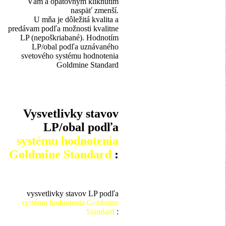
Vám a opätovným kliknutím
naspäť zmenší.
U mňa je dôležitá kvalita a
predávam podľa možnosti kvalitne
LP (nepoškriabané). Hodnotím
LP/obal podľa uznávaného
svetového systému hodnotenia
Goldmine Standard
Vysvetlivky stavov
LP/obal podľa
systému hodnotenia
Goldmine Standard
:
vysvetlivky stavov LP podľa
systému hodnotenia Goldmine
Standard
: