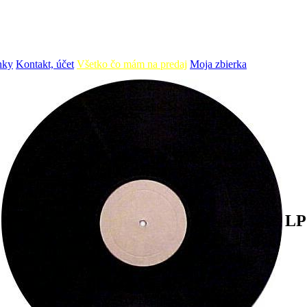
nky
Kontakt, účet
Všetko čo mám na predaj
Moja zbierka
LP