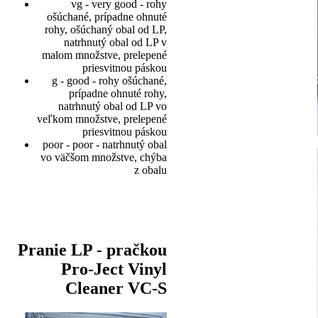
vg - very good - rohy
ošúchané, prípadne ohnuté
rohy, ošúchaný obal od LP,
natrhnutý obal od LP v
malom množstve, prelepené
priesvitnou páskou
g - good - rohy ošúchané,
prípadne ohnuté rohy,
natrhnutý obal od LP vo
veľkom množstve, prelepené
priesvitnou páskou
poor - poor - natrhnutý obal
vo väčšom množstve, chýba
z obalu
Pranie LP - pračkou
Pro-Ject Vinyl
Cleaner VC-S