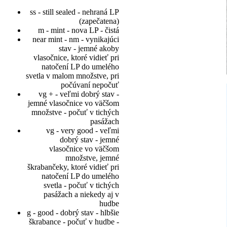
ss - still sealed - nehraná LP
(zapečatena)
m - mint - nova LP - čistá
near mint - nm - vynikajúci
stav - jemné akoby
vlasočnice, ktoré vidieť pri
natočení LP do umelého
svetla v malom množstve, pri
počúvaní nepočuť
vg + - veľmi dobrý stav -
jemné vlasočnice vo väčšom
množstve - počuť v tichých
pasážach
vg - very good - veľmi
dobrý stav - jemné
vlasočnice vo väčšom
množstve, jemné
škrabančeky, ktoré vidieť pri
natočení LP do umelého
svetla - počuť v tichých
pasážach a niekedy aj v
hudbe
g - good - dobrý stav - hlbšie
škrabance - počuť v hudbe -