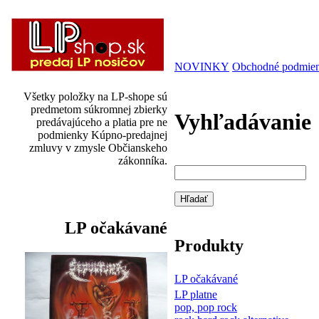
NOVINKY
Obchodné podmie
Všetky položky na LP-shope sú
predmetom súkromnej zbierky
Vyhľadávanie
predávajúceho a platia pre ne
podmienky Kúpno-predajnej
zmluvy v zmysle Občianskeho
zákonníka.
LP očakávané
Produkty
LP očakávané
LP platne
pop, pop rock