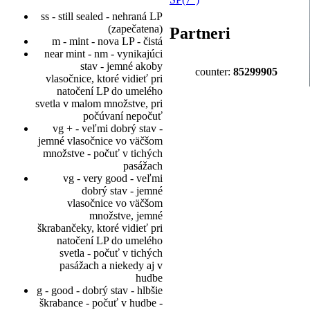
ss - still sealed - nehraná LP
(zapečatena)
Partneri
m - mint - nova LP - čistá
near mint - nm - vynikajúci
stav - jemné akoby
counter:
85299905
vlasočnice, ktoré vidieť pri
natočení LP do umelého
svetla v malom množstve, pri
počúvaní nepočuť
vg + - veľmi dobrý stav -
jemné vlasočnice vo väčšom
množstve - počuť v tichých
pasážach
vg - very good - veľmi
dobrý stav - jemné
vlasočnice vo väčšom
množstve, jemné
škrabančeky, ktoré vidieť pri
natočení LP do umelého
svetla - počuť v tichých
pasážach a niekedy aj v
hudbe
g - good - dobrý stav - hlbšie
škrabance - počuť v hudbe -