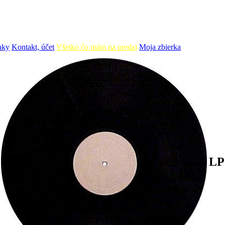
nky
Kontakt, účet
Všetko čo mám na predaj
Moja zbierka
LP 