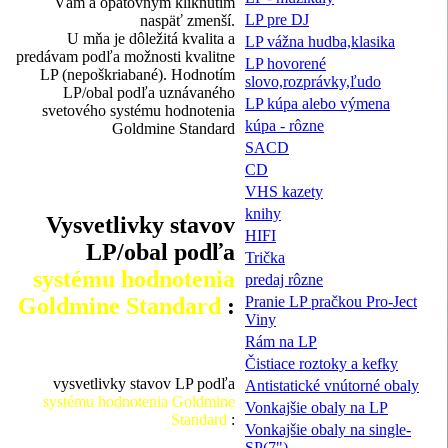
Vám a opätovným kliknutím
LP pre DJ
naspäť zmenší.
U mňa je dôležitá kvalita a
LP vážna hudba,klasika
predávam podľa možnosti kvalitne
LP hovorené
LP (nepoškriabané). Hodnotím
slovo,rozprávky,ľudo
LP/obal podľa uznávaného
LP kúpa alebo výmena
svetového systému hodnotenia
kúpa - rôzne
Goldmine Standard
SACD
CD
VHS kazety
knihy
Vysvetlivky stavov
HIFI
LP/obal podľa
Trička
systému hodnotenia
predaj rôzne
Goldmine Standard
:
Pranie LP pračkou Pro-Ject
Viny
Rám na LP
Čistiace roztoky a kefky
vysvetlivky stavov LP podľa
Antistatické vnútorné obaly
systému hodnotenia Goldmine
Vonkajšie obaly na LP
Standard
:
Vonkajšie obaly na single-
SP(7")