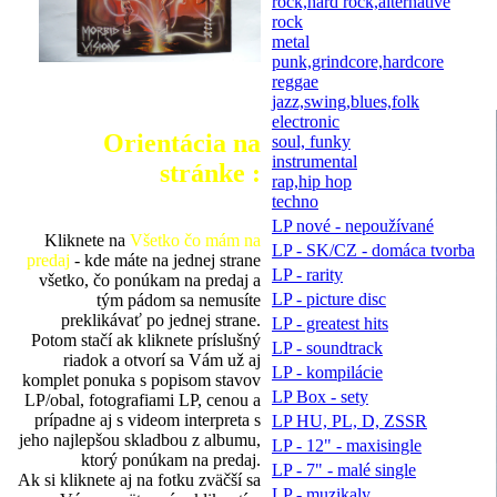
rock,hard rock,alternative
rock
metal
punk,grindcore,hardcore
reggae
jazz,swing,blues,folk
electronic
Orientácia na
soul, funky
instrumental
stránke :
rap,hip hop
techno
LP nové - nepoužívané
Kliknete na
Všetko čo mám na
LP - SK/CZ - domáca tvorba
predaj
- kde máte na jednej strane
LP - rarity
všetko, čo ponúkam na predaj a
LP - picture disc
tým pádom sa nemusíte
preklikávať po jednej strane.
LP - greatest hits
Potom stačí ak kliknete príslušný
LP - soundtrack
riadok a otvorí sa Vám už aj
LP - kompilácie
komplet ponuka s popisom stavov
LP Box - sety
LP/obal, fotografiami LP, cenou a
prípadne aj s videom interpreta s
LP HU, PL, D, ZSSR
jeho najlepšou skladbou z albumu,
LP - 12" - maxisingle
ktorý ponúkam na predaj.
LP - 7" - malé single
Ak si kliknete aj na fotku zväčší sa
LP - muzikaly