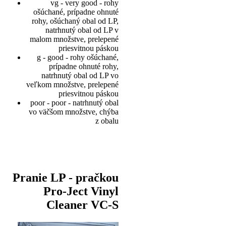
vg - very good - rohy
ošúchané, prípadne ohnuté
rohy, ošúchaný obal od LP,
natrhnutý obal od LP v
malom množstve, prelepené
priesvitnou páskou
g - good - rohy ošúchané,
prípadne ohnuté rohy,
natrhnutý obal od LP vo
veľkom množstve, prelepené
priesvitnou páskou
poor - poor - natrhnutý obal
vo väčšom množstve, chýba
z obalu
Pranie LP - pračkou
Pro-Ject Vinyl
Cleaner VC-S