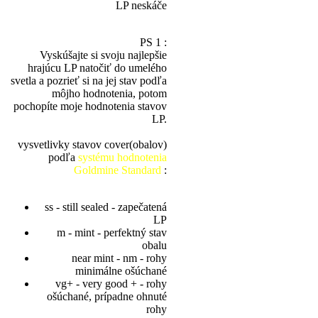
LP neskáče
PS 1 :
Vyskúšajte si svoju najlepšie
hrajúcu LP natočiť do umelého
svetla a pozrieť si na jej stav podľa
môjho hodnotenia, potom
pochopíte moje hodnotenia stavov
LP.
vysvetlivky stavov cover(obalov)
podľa
systému hodnotenia
Goldmine Standard
:
ss - still sealed - zapečatená
LP
m - mint - perfektný stav
obalu
near mint - nm - rohy
minimálne ošúchané
vg+ - very good + - rohy
ošúchané, prípadne ohnuté
rohy