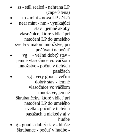
ss - still sealed - nehraná LP
(zapečatena)
m - mint - nova LP - čistá
near mint - nm - vynikajúci
stav - jemné akoby
vlasočnice, ktoré vidieť pri
natočení LP do umelého
svetla v malom množstve, pri
počúvaní nepočuť
vg + - veľmi dobrý stav -
jemné vlasočnice vo väčšom
množstve - počuť v tichých
pasážach
vg - very good - veľmi
dobrý stav - jemné
vlasočnice vo väčšom
množstve, jemné
škrabančeky, ktoré vidieť pri
natočení LP do umelého
svetla - počuť v tichých
pasážach a niekedy aj v
hudbe
g - good - dobrý stav - hlbšie
škrabance - počuť v hudbe -