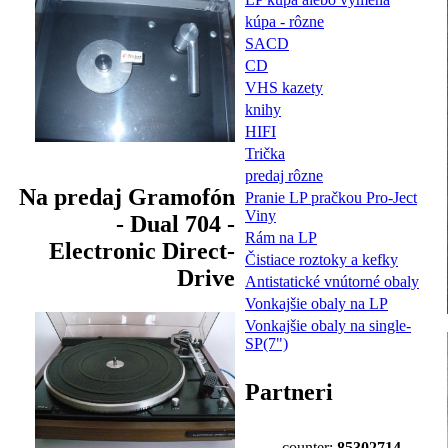
kúpa - rôzne
SACD
CD
VHS kazety
knihy
HIFI
Trička
predaj rôzne
Na predaj Gramofón
Pranie LP pračkou Pro-Ject
Viny
- Dual 704 -
Rám na LP
Electronic Direct-
Čistiace roztoky a kefky
Drive
Antistatické vnútorné obaly
Vonkajšie obaly na LP
Vonkajšie obaly na single-
SP(7")
Partneri
counter:
85302714