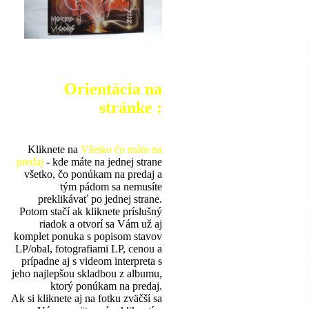
Orientácia na
stránke :
Kliknete na
Všetko čo mám na
predaj
- kde máte na jednej strane
všetko, čo ponúkam na predaj a
tým pádom sa nemusíte
preklikávať po jednej strane.
Potom stačí ak kliknete príslušný
riadok a otvorí sa Vám už aj
komplet ponuka s popisom stavov
LP/obal, fotografiami LP, cenou a
prípadne aj s videom interpreta s
jeho najlepšou skladbou z albumu,
ktorý ponúkam na predaj.
Ak si kliknete aj na fotku zväčší sa