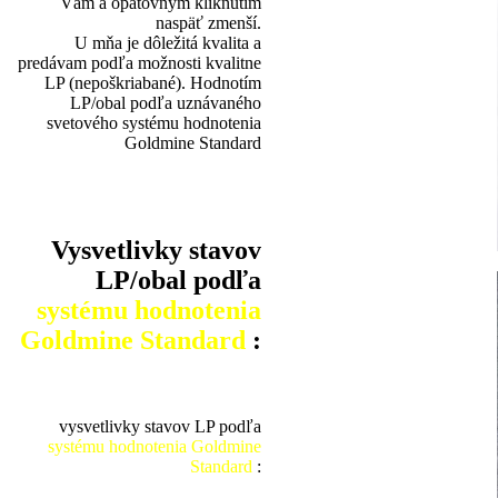
Vám a opätovným kliknutím
naspäť zmenší.
U mňa je dôležitá kvalita a
predávam podľa možnosti kvalitne
LP (nepoškriabané). Hodnotím
LP/obal podľa uznávaného
svetového systému hodnotenia
Goldmine Standard
Vysvetlivky stavov
LP/obal podľa
systému hodnotenia
Goldmine Standard
:
vysvetlivky stavov LP podľa
systému hodnotenia Goldmine
Standard
: