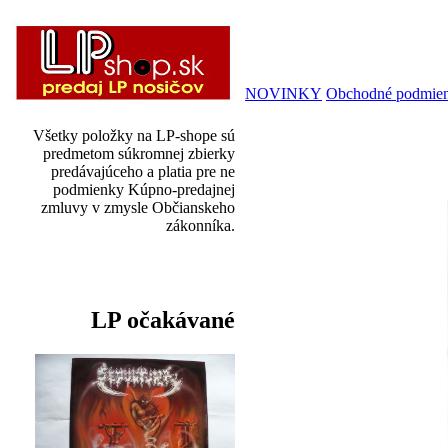
NOVINKY
Obchodné podmie
Všetky položky na LP-shope sú
predmetom súkromnej zbierky
predávajúceho a platia pre ne
podmienky Kúpno-predajnej
zmluvy v zmysle Občianskeho
zákonníka.
LP očakávané