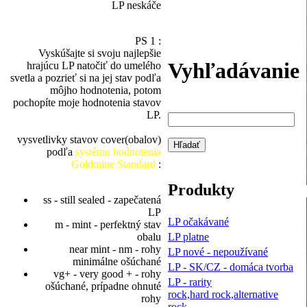
LP neskáče
PS 1 :
Vyskúšajte si svoju najlepšie
Vyhľadávanie
hrajúcu LP natočiť do umelého
svetla a pozrieť si na jej stav podľa
môjho hodnotenia, potom
pochopíte moje hodnotenia stavov
LP.
vysvetlivky stavov cover(obalov)
podľa
systému hodnotenia
Goldmine Standard
:
Produkty
ss - still sealed - zapečatená
LP
LP očakávané
m - mint - perfektný stav
LP platne
obalu
near mint - nm - rohy
LP nové - nepoužívané
minimálne ošúchané
LP - SK/CZ - domáca tvorba
vg+ - very good + - rohy
LP - rarity
ošúchané, prípadne ohnuté
rock,hard rock,alternative
rohy
rock