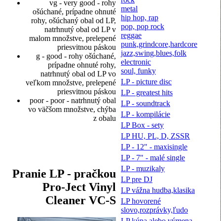
vg - very good - rohy
metal
ošúchané, prípadne ohnuté
hip hop, rap
rohy, ošúchaný obal od LP,
pop, pop rock
natrhnutý obal od LP v
reggae
malom množstve, prelepené
punk,grindcore,hardcore
priesvitnou páskou
jazz,swing,blues,folk
g - good - rohy ošúchané,
electronic
prípadne ohnuté rohy,
soul, funky
natrhnutý obal od LP vo
LP - picture disc
veľkom množstve, prelepené
priesvitnou páskou
LP - greatest hits
poor - poor - natrhnutý obal
LP - soundtrack
vo väčšom množstve, chýba
LP - kompilácie
z obalu
LP Box - sety
LP HU, PL, D, ZSSR
LP - 12" - maxisingle
LP - 7" - malé single
LP - muzikaly
Pranie LP - pračkou
LP pre DJ
Pro-Ject Vinyl
LP vážna hudba,klasika
Cleaner VC-S
LP hovorené
slovo,rozprávky,ľudo
LP kúpa alebo výmena