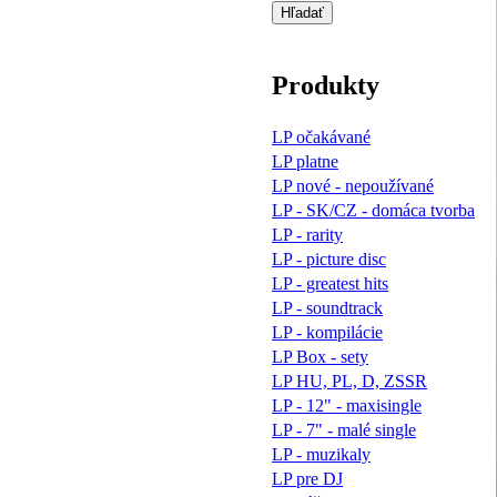
Produkty
LP očakávané
LP platne
LP nové - nepoužívané
LP - SK/CZ - domáca tvorba
LP - rarity
LP - picture disc
LP - greatest hits
LP - soundtrack
LP - kompilácie
LP Box - sety
LP HU, PL, D, ZSSR
LP - 12" - maxisingle
LP - 7" - malé single
LP - muzikaly
LP pre DJ