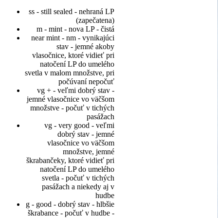
ss - still sealed - nehraná LP
(zapečatena)
m - mint - nova LP - čistá
near mint - nm - vynikajúci
stav - jemné akoby
vlasočnice, ktoré vidieť pri
natočení LP do umelého
svetla v malom množstve, pri
počúvaní nepočuť
vg + - veľmi dobrý stav -
jemné vlasočnice vo väčšom
množstve - počuť v tichých
pasážach
vg - very good - veľmi
dobrý stav - jemné
vlasočnice vo väčšom
množstve, jemné
škrabančeky, ktoré vidieť pri
natočení LP do umelého
svetla - počuť v tichých
pasážach a niekedy aj v
hudbe
g - good - dobrý stav - hlbšie
škrabance - počuť v hudbe -