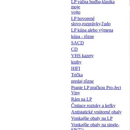
LP vážna hudba,klasika
moje
vojto
LP hovorené
slovo,rozprávky,ľudo
LP kúpa alebo výmena
kúpa - rôzne
SACD
CD
VHS kazety
knihy
HIFI
Trička
predaj rôzne
Pranie LP pračkou Pro-Ject
Viny
Rám na LP
Čistiace roztoky a kefky
Antistatické vnútorné obaly
Vonkajšie obaly na LP
Vonkajšie obaly na single-
SP(7")