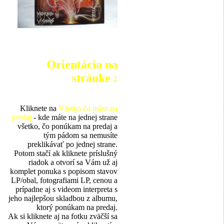
Orientácia na
stránke :
Kliknete na
Všetko čo mám na
predaj
- kde máte na jednej strane
všetko, čo ponúkam na predaj a
tým pádom sa nemusíte
preklikávať po jednej strane.
Potom stačí ak kliknete príslušný
riadok a otvorí sa Vám už aj
komplet ponuka s popisom stavov
LP/obal, fotografiami LP, cenou a
prípadne aj s videom interpreta s
jeho najlepšou skladbou z albumu,
ktorý ponúkam na predaj.
Ak si kliknete aj na fotku zväčší sa