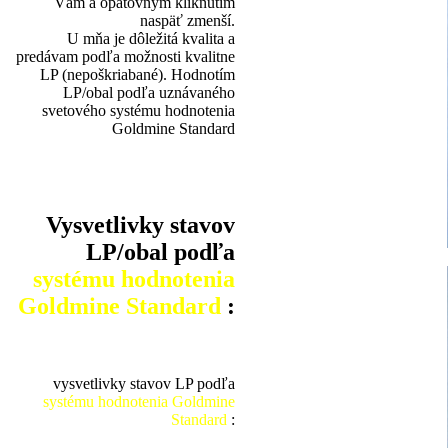
Vám a opätovným kliknutím
naspäť zmenší.
U mňa je dôležitá kvalita a
predávam podľa možnosti kvalitne
LP (nepoškriabané). Hodnotím
LP/obal podľa uznávaného
svetového systému hodnotenia
Goldmine Standard
Vysvetlivky stavov
LP/obal podľa
systému hodnotenia
Goldmine Standard
:
vysvetlivky stavov LP podľa
systému hodnotenia Goldmine
Standard
: