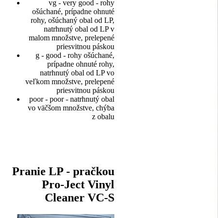
vg - very good - rohy
ošúchané, prípadne ohnuté
rohy, ošúchaný obal od LP,
natrhnutý obal od LP v
malom množstve, prelepené
priesvitnou páskou
g - good - rohy ošúchané,
prípadne ohnuté rohy,
natrhnutý obal od LP vo
veľkom množstve, prelepené
priesvitnou páskou
poor - poor - natrhnutý obal
vo väčšom množstve, chýba
z obalu
Pranie LP - pračkou
Pro-Ject Vinyl
Cleaner VC-S