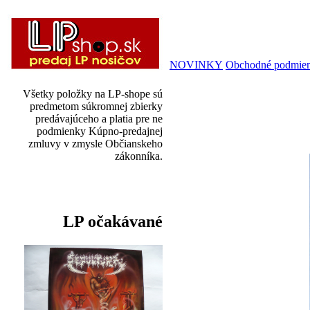
NOVINKY
Obchodné podmie
Všetky položky na LP-shope sú
predmetom súkromnej zbierky
predávajúceho a platia pre ne
podmienky Kúpno-predajnej
zmluvy v zmysle Občianskeho
zákonníka.
LP očakávané