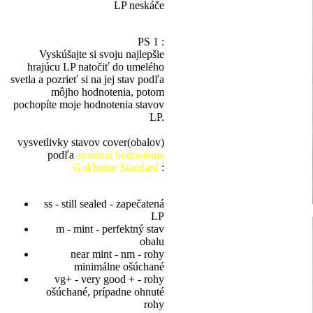
LP neskáče
PS 1 :
Vyskúšajte si svoju najlepšie
hrajúcu LP natočiť do umelého
svetla a pozrieť si na jej stav podľa
môjho hodnotenia, potom
pochopíte moje hodnotenia stavov
LP.
vysvetlivky stavov cover(obalov)
podľa
systému hodnotenia
Goldmine Standard
:
ss - still sealed - zapečatená
LP
m - mint - perfektný stav
obalu
near mint - nm - rohy
minimálne ošúchané
vg+ - very good + - rohy
ošúchané, prípadne ohnuté
rohy