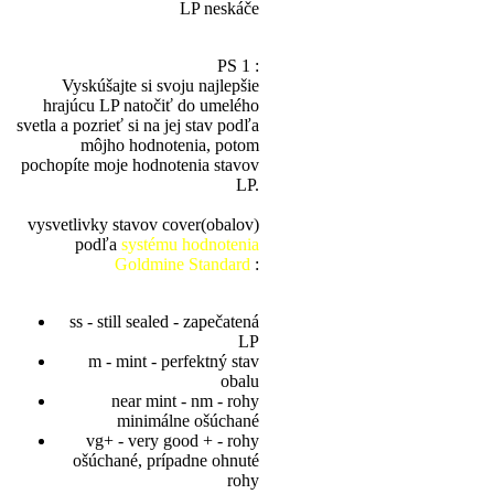
LP neskáče
PS 1 :
Vyskúšajte si svoju najlepšie
hrajúcu LP natočiť do umelého
svetla a pozrieť si na jej stav podľa
môjho hodnotenia, potom
pochopíte moje hodnotenia stavov
LP.
vysvetlivky stavov cover(obalov)
podľa
systému hodnotenia
Goldmine Standard
:
ss - still sealed - zapečatená
LP
m - mint - perfektný stav
obalu
near mint - nm - rohy
minimálne ošúchané
vg+ - very good + - rohy
ošúchané, prípadne ohnuté
rohy