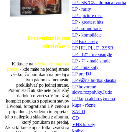
LP - SK/CZ - domáca tvorba
LP - rarity
LP - picture disc
LP - greatest hits
LP - soundtrack
LP - kompilácie
Orientácia na
LP Box - sety
stránke :
LP HU, PL, D, ZSSR
LP - 12" - maxisingle
LP - 7" - malé single
Kliknete na
Všetko čo mám na
LP - muzikaly
predaj
- kde máte na jednej strane
LP pre DJ
všetko, čo ponúkam na predaj a
tým pádom sa nemusíte
LP vážna hudba,klasika
preklikávať po jednej strane.
LP hovorené
Potom stačí ak kliknete príslušný
slovo,rozprávky,ľudo
riadok a otvorí sa Vám už aj
LP kúpa alebo výmena
komplet ponuka s popisom stavov
kúpa - rôzne
LP/obal, fotografiami LP, cenou a
prípadne aj s videom interpreta s
SACD
jeho najlepšou skladbou z albumu,
CD
ktorý ponúkam na predaj.
VHS kazety
Ak si kliknete aj na fotku zväčší sa
knihy