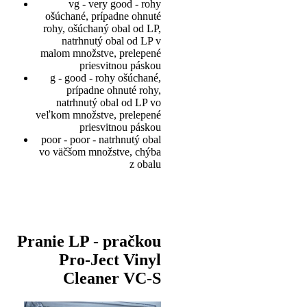
vg - very good - rohy
ošúchané, prípadne ohnuté
rohy, ošúchaný obal od LP,
natrhnutý obal od LP v
malom množstve, prelepené
priesvitnou páskou
g - good - rohy ošúchané,
prípadne ohnuté rohy,
natrhnutý obal od LP vo
veľkom množstve, prelepené
priesvitnou páskou
poor - poor - natrhnutý obal
vo väčšom množstve, chýba
z obalu
Pranie LP - pračkou
Pro-Ject Vinyl
Cleaner VC-S