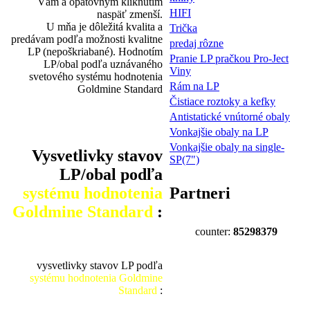
Vám a opätovným kliknutím
HIFI
naspäť zmenší.
U mňa je dôležitá kvalita a
Trička
predávam podľa možnosti kvalitne
predaj rôzne
LP (nepoškriabané). Hodnotím
Pranie LP pračkou Pro-Ject
LP/obal podľa uznávaného
Viny
svetového systému hodnotenia
Rám na LP
Goldmine Standard
Čistiace roztoky a kefky
Antistatické vnútorné obaly
Vonkajšie obaly na LP
Vonkajšie obaly na single-
Vysvetlivky stavov
SP(7")
LP/obal podľa
systému hodnotenia
Partneri
Goldmine Standard
:
counter:
85298379
vysvetlivky stavov LP podľa
systému hodnotenia Goldmine
Standard
: