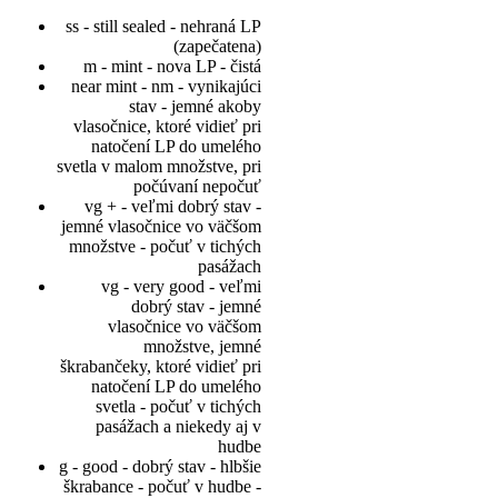
ss - still sealed - nehraná LP
(zapečatena)
m - mint - nova LP - čistá
near mint - nm - vynikajúci
stav - jemné akoby
vlasočnice, ktoré vidieť pri
natočení LP do umelého
svetla v malom množstve, pri
počúvaní nepočuť
vg + - veľmi dobrý stav -
jemné vlasočnice vo väčšom
množstve - počuť v tichých
pasážach
vg - very good - veľmi
dobrý stav - jemné
vlasočnice vo väčšom
množstve, jemné
škrabančeky, ktoré vidieť pri
natočení LP do umelého
svetla - počuť v tichých
pasážach a niekedy aj v
hudbe
g - good - dobrý stav - hlbšie
škrabance - počuť v hudbe -