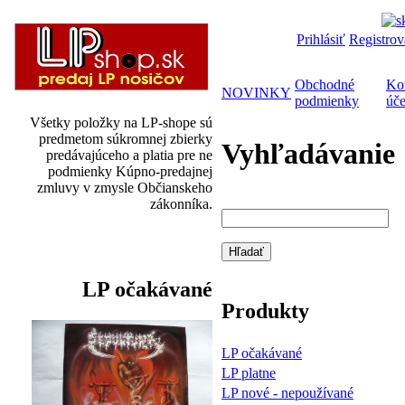
Prihlásiť
Registrov
Obchodné
Kon
NOVINKY
podmienky
úče
Všetky položky na LP-shope sú
predmetom súkromnej zbierky
Vyhľadávanie
predávajúceho a platia pre ne
podmienky Kúpno-predajnej
zmluvy v zmysle Občianskeho
zákonníka.
LP očakávané
Produkty
LP očakávané
LP platne
LP nové - nepoužívané