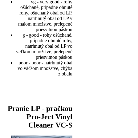
vg - very good - rohy
ošúchané, prípadne ohnuté
rohy, ošúchaný obal od LP,
natrhnutý obal od LP v
malom množstve, prelepené
priesvitnou páskou
g - good - rohy ošúchané,
prípadne ohnuté rohy,
natrhnutý obal od LP vo
veľkom množstve, prelepené
priesvitnou páskou
poor - poor - natrhnutý obal
vo väčšom množstve, chýba
z obalu
Pranie LP - pračkou
Pro-Ject Vinyl
Cleaner VC-S