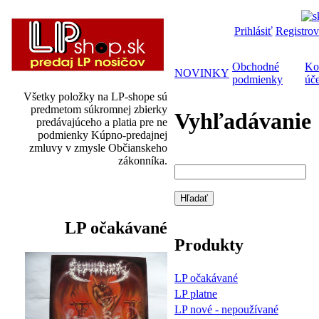
Prihlásiť
Registrov
Obchodné
Ko
NOVINKY
podmienky
úče
Všetky položky na LP-shope sú
predmetom súkromnej zbierky
Vyhľadávanie
predávajúceho a platia pre ne
podmienky Kúpno-predajnej
zmluvy v zmysle Občianskeho
zákonníka.
LP očakávané
Produkty
LP očakávané
LP platne
LP nové - nepoužívané