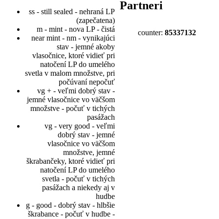
Partneri
ss - still sealed - nehraná LP
(zapečatena)
m - mint - nova LP - čistá
counter:
85337132
near mint - nm - vynikajúci
stav - jemné akoby
vlasočnice, ktoré vidieť pri
natočení LP do umelého
svetla v malom množstve, pri
počúvaní nepočuť
vg + - veľmi dobrý stav -
jemné vlasočnice vo väčšom
množstve - počuť v tichých
pasážach
vg - very good - veľmi
dobrý stav - jemné
vlasočnice vo väčšom
množstve, jemné
škrabančeky, ktoré vidieť pri
natočení LP do umelého
svetla - počuť v tichých
pasážach a niekedy aj v
hudbe
g - good - dobrý stav - hlbšie
škrabance - počuť v hudbe -