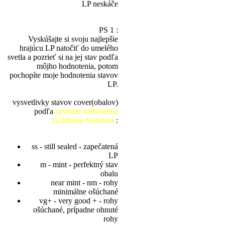
LP neskáče
PS 1 :
Vyskúšajte si svoju najlepšie
hrajúcu LP natočiť do umelého
svetla a pozrieť si na jej stav podľa
môjho hodnotenia, potom
pochopíte moje hodnotenia stavov
LP.
vysvetlivky stavov cover(obalov)
podľa
systému hodnotenia
Goldmine Standard
:
ss - still sealed - zapečatená
LP
m - mint - perfektný stav
obalu
near mint - nm - rohy
minimálne ošúchané
vg+ - very good + - rohy
ošúchané, prípadne ohnuté
rohy