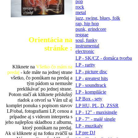
pop
rock
metal
jazz, swing, blues, folk
rap, hip hop
punk, grindcore
reggae
Orientácia na
soul, funky
instrumental
stránke :
electronic
LP - SK/CZ - domáca tvorba
LP - rarity
Kliknete na
Všetko čo mám na
LP - picture disc
predaj
- kde máte na jednej strane
všetko, čo ponúkam na predaj a
LP - greatest hits
tým pádom sa nemusíte
LP - soundtrack
preklikávať po jednej strane.
LP - kompilácie
Potom stačí ak kliknete príslušný
LP Box - sety
riadok a otvorí sa Vám už aj
komplet ponuka s popisom stavov
LP HU, PL, D, ZSSR
LP/obal, fotografiami LP, cenou a
LP - 12" - maxisingle
prípadne aj s videom interpreta s
LP - 7" - malé single
jeho najlepšou skladbou z albumu,
LP - muzikaly
ktorý ponúkam na predaj.
LP pre DJ
Ak si kliknete aj na fotku zväčší sa