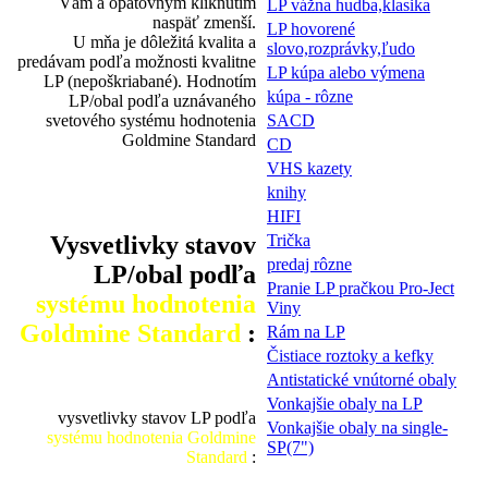
Vám a opätovným kliknutím
LP vážna hudba,klasika
naspäť zmenší.
LP hovorené
U mňa je dôležitá kvalita a
slovo,rozprávky,ľudo
predávam podľa možnosti kvalitne
LP kúpa alebo výmena
LP (nepoškriabané). Hodnotím
kúpa - rôzne
LP/obal podľa uznávaného
svetového systému hodnotenia
SACD
Goldmine Standard
CD
VHS kazety
knihy
HIFI
Vysvetlivky stavov
Trička
predaj rôzne
LP/obal podľa
Pranie LP pračkou Pro-Ject
systému hodnotenia
Viny
Goldmine Standard
:
Rám na LP
Čistiace roztoky a kefky
Antistatické vnútorné obaly
Vonkajšie obaly na LP
vysvetlivky stavov LP podľa
Vonkajšie obaly na single-
systému hodnotenia Goldmine
SP(7")
Standard
: