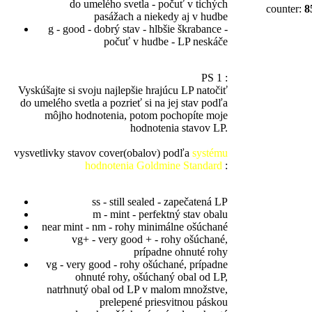
do umelého svetla - počuť v tichých
counter:
8
pasážach a niekedy aj v hudbe
g - good - dobrý stav - hlbšie škrabance -
počuť v hudbe - LP neskáče
PS 1 :
Vyskúšajte si svoju najlepšie hrajúcu LP natočiť
do umelého svetla a pozrieť si na jej stav podľa
môjho hodnotenia, potom pochopíte moje
hodnotenia stavov LP.
vysvetlivky stavov cover(obalov) podľa
systému
hodnotenia Goldmine Standard
:
ss - still sealed - zapečatená LP
m - mint - perfektný stav obalu
near mint - nm - rohy minimálne ošúchané
vg+ - very good + - rohy ošúchané,
prípadne ohnuté rohy
vg - very good - rohy ošúchané, prípadne
ohnuté rohy, ošúchaný obal od LP,
natrhnutý obal od LP v malom množstve,
prelepené priesvitnou páskou