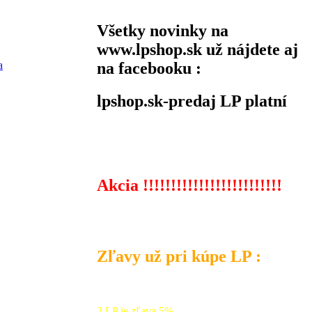
Všetky novinky na
www.lpshop.sk už nájdete aj
na facebooku :
a
lpshop.sk-predaj LP platní
Akcia !!!!!!!!!!!!!!!!!!!!!!!!!
Zľavy už pri kúpe LP :
2 LP je zľava 5%