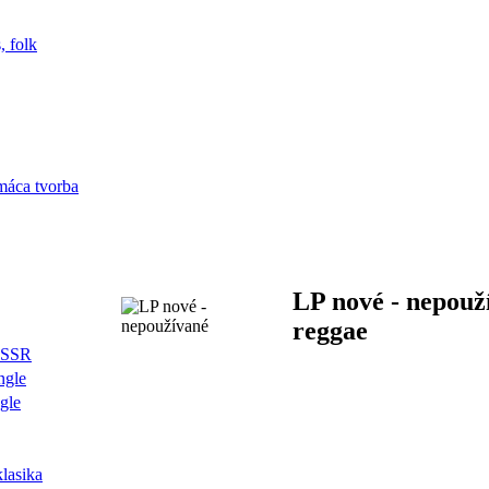
, folk
máca tvorba
LP nové - nepouž
reggae
ZSSR
ngle
ngle
lasika