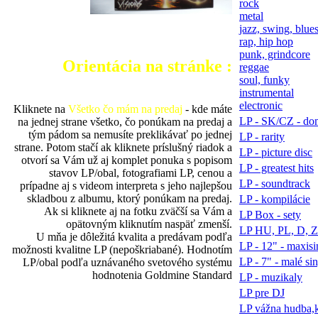
rock
metal
jazz, swing, blues
rap, hip hop
punk, grindcore
Orientácia na stránke :
reggae
soul, funky
instrumental
electronic
Kliknete na
Všetko čo mám na predaj
- kde máte
LP - SK/CZ - do
na jednej strane všetko, čo ponúkam na predaj a
tým pádom sa nemusíte preklikávať po jednej
LP - rarity
strane. Potom stačí ak kliknete príslušný riadok a
LP - picture disc
otvorí sa Vám už aj komplet ponuka s popisom
LP - greatest hits
stavov LP/obal, fotografiami LP, cenou a
LP - soundtrack
prípadne aj s videom interpreta s jeho najlepšou
skladbou z albumu, ktorý ponúkam na predaj.
LP - kompilácie
Ak si kliknete aj na fotku zväčší sa Vám a
LP Box - sety
opätovným kliknutím naspäť zmenší.
LP HU, PL, D, 
U mňa je dôležitá kvalita a predávam podľa
LP - 12" - maxisi
možnosti kvalitne LP (nepoškriabané). Hodnotím
LP - 7" - malé si
LP/obal podľa uznávaného svetového systému
hodnotenia Goldmine Standard
LP - muzikaly
LP pre DJ
LP vážna hudba,k