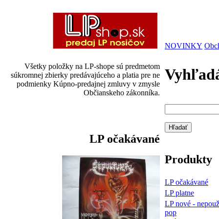
NOVINKY
Obc
Všetky položky na LP-shope sú predmetom
Vyhľad
súkromnej zbierky predávajúceho a platia pre ne
podmienky Kúpno-predajnej zmluvy v zmysle
Občianskeho zákonníka.
LP očakávané
Produkty
LP očakávané
LP platne
LP nové - nepou
pop