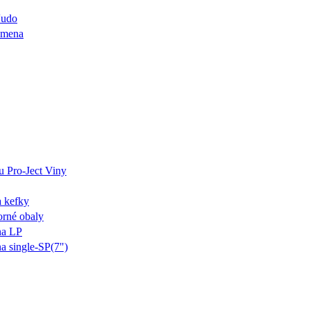
ľudo
ýmena
u Pro-Ject Viny
a kefky
orné obaly
na LP
na single-SP(7")