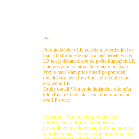
Listová dobierka za 4 - 7 LP po dohode zo
Slovenskej pošty
PS :
Pri objednávke vždy posielam potvrdzujúci e-
mail s faktúrou ešte raz ja a keď beriete viacej
LP, tak ja dávam zľavu od počtu kúpených LP,
lebo program to automaticky neprepočítava.
Prvý e-mail Vám príde ihneď po potvrdení
objednávky bez zľavy hoci ste si kúpili viac
ako jednu LP.
Druhy e-mail Vám príde dodatočne odo mňa
kde zľava už bude ak ste si kúpili minimálne
dve LP a viac
Dodatočne Vám pošlem podacie číslo
dobierky alebo doporučeného listu a
prostredníctvom Slovenskej pošty na internete
si budete môcť sledovať svoju dobierku alebo