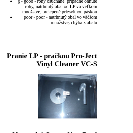
g - good - rohy ošúchané, prípadne ohnuté
rohy, natrhnutý obal od LP vo veľkom
množstve, prelepené priesvitnou páskou
poor - poor - natrhnutý obal vo väčšom
množstve, chýba z obalu
Pranie LP - pračkou Pro-Ject
Vinyl Cleaner VC-S