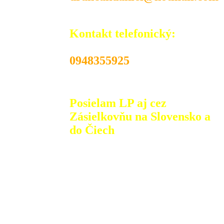
Kontakt telefonický:
0948355925
Posielam LP aj cez
Zásielkovňu na Slovensko a
do Čiech
V prípade záujmu, LP posielam na dobierku
alebo pri platbe vopred doporučeným listom
alebo balíkom Slovenskou poštou alebo cez
Zásielkovňu: