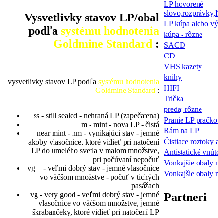
LP hovorené
slovo,rozprávky,
Vysvetlivky stavov LP/obal
LP kúpa alebo v
podľa
systému hodnotenia
kúpa - rôzne
Goldmine Standard
:
SACD
CD
VHS kazety
knihy
vysvetlivky stavov LP podľa
systému hodnotenia
HIFI
Goldmine Standard
:
Trička
predaj rôzne
ss - still sealed - nehraná LP (zapečatena)
Pranie LP pračko
m - mint - nova LP - čistá
Rám na LP
near mint - nm - vynikajúci stav - jemné
Čistiace roztoky 
akoby vlasočnice, ktoré vidieť pri natočení
LP do umelého svetla v malom množstve,
Antistatické vnút
pri počúvaní nepočuť
Vonkajšie obaly 
vg + - veľmi dobrý stav - jemné vlasočnice
Vonkajšie obaly 
vo väčšom množstve - počuť v tichých
pasážach
vg - very good - veľmi dobrý stav - jemné
Partneri
vlasočnice vo väčšom množstve, jemné
škrabančeky, ktoré vidieť pri natočení LP