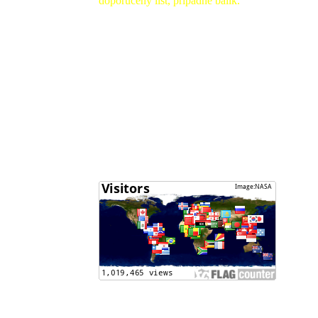
doporučený list, prípadne balík.
Sledovanie zásielok (http://tandt.posta.sk/)
Môj účet :
Drančáková Beáta - SK03 0200 0000 0056
4604 8532