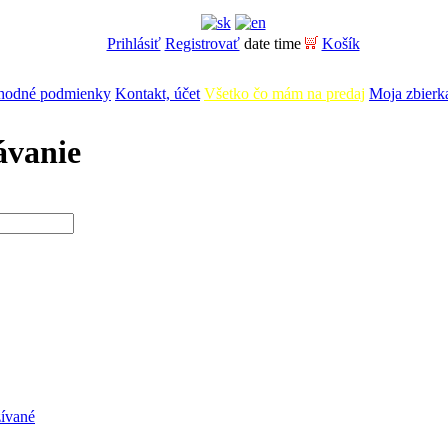
Prihlásiť
Registrovať
date time
Košík
hodné podmienky
Kontakt, účet
Všetko čo mám na predaj
Moja zbierk
ávanie
žívané