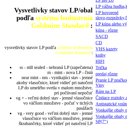
LP pre DJ
LP vážna hudba,k
Vysvetlivky stavov LP/obal
LP hovorené
podľa
systému hodnotenia
slovo,rozprávky,
LP kúpa alebo v
Goldmine Standard
:
kúpa - rôzne
SACD
CD
vysvetlivky stavov LP podľa
systému hodnotenia
VHS kazety
Goldmine Standard
:
knihy
HIFI
ss - still sealed - nehraná LP (zapečatena)
Trička
m - mint - nova LP - čistá
predaj rôzne
near mint - nm - vynikajúci stav - jemné
Pranie LP pračko
akoby vlasočnice, ktoré vidieť pri natočení
Viny
LP do umelého svetla v malom množstve,
Rám na LP
pri počúvaní nepočuť
Čistiace roztoky 
vg + - veľmi dobrý stav - jemné vlasočnice
vo väčšom množstve - počuť v tichých
Antistatické vnút
pasážach
Vonkajšie obaly 
vg - very good - veľmi dobrý stav - jemné
Vonkajšie obaly n
vlasočnice vo väčšom množstve, jemné
SP(7")
škrabančeky, ktoré vidieť pri natočení LP