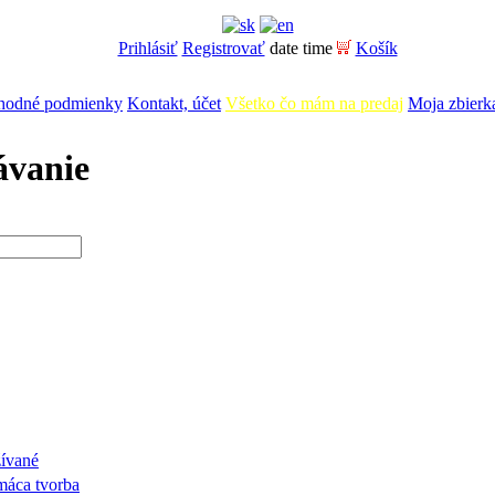
Prihlásiť
Registrovať
date time
Košík
hodné podmienky
Kontakt, účet
Všetko čo mám na predaj
Moja zbierk
ávanie
žívané
máca tvorba