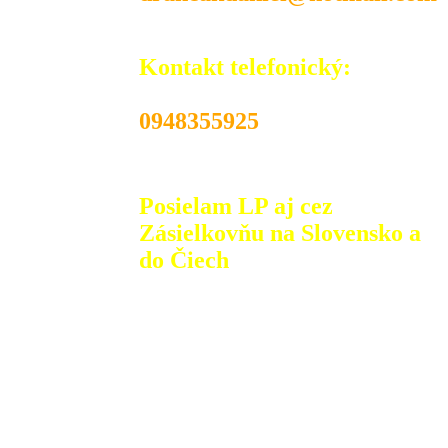
Kontakt telefonický:
0948355925
Posielam LP aj cez
Zásielkovňu na Slovensko a
do Čiech
V prípade záujmu, LP posielam na dobierku
alebo pri platbe vopred doporučeným listom
alebo balíkom Slovenskou poštou alebo cez
Zásielkovňu: