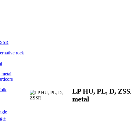
ZSSR
ternative rock
al
 metal
ardcore
folk
LP HU, PL, D, ZSS
metal
ngle
ngle