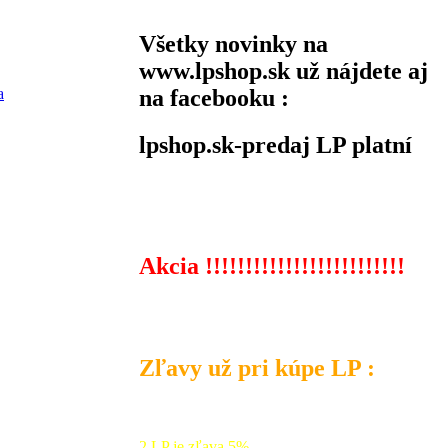
Všetky novinky na
www.lpshop.sk už nájdete aj
na facebooku :
a
lpshop.sk-predaj LP platní
Akcia !!!!!!!!!!!!!!!!!!!!!!!!!
Zľavy už pri kúpe LP :
2 LP je zľava 5%