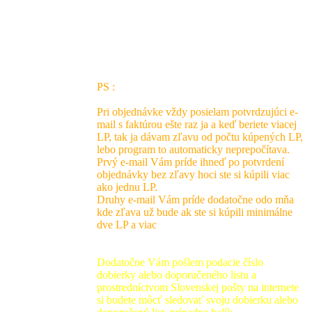
Listová dobierka za 4 - 7 LP po dohode zo
Slovenskej pošty
PS :
Pri objednávke vždy posielam potvrdzujúci e-
mail s faktúrou ešte raz ja a keď beriete viacej
LP, tak ja dávam zľavu od počtu kúpených LP,
lebo program to automaticky neprepočítava.
Prvý e-mail Vám príde ihneď po potvrdení
objednávky bez zľavy hoci ste si kúpili viac
ako jednu LP.
Druhy e-mail Vám príde dodatočne odo mňa
kde zľava už bude ak ste si kúpili minimálne
dve LP a viac
Dodatočne Vám pošlem podacie číslo
dobierky alebo doporučeného listu a
prostredníctvom Slovenskej pošty na internete
si budete môcť sledovať svoju dobierku alebo