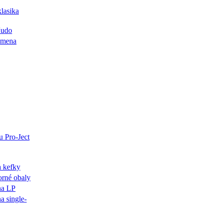
lasika
ľudo
ýmena
u Pro-Ject
a kefky
orné obaly
na LP
a single-