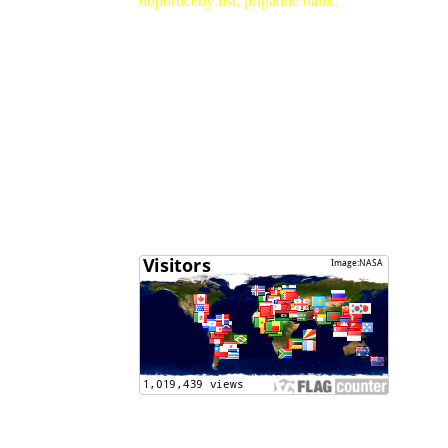
doporučený list, prípadne balík.
Sledovanie zásielok (http://tandt.posta.sk/)
Môj účet :
Drančáková Beáta - SK03 0200 0000 0056
4604 8532