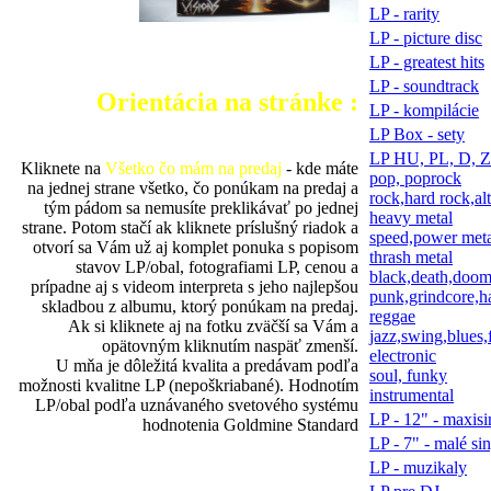
LP - rarity
LP - picture disc
LP - greatest hits
LP - soundtrack
Orientácia na stránke :
LP - kompilácie
LP Box - sety
LP HU, PL, D, 
Kliknete na
Všetko čo mám na predaj
- kde máte
pop, poprock
na jednej strane všetko, čo ponúkam na predaj a
rock,hard rock,al
tým pádom sa nemusíte preklikávať po jednej
heavy metal
strane. Potom stačí ak kliknete príslušný riadok a
speed,power met
otvorí sa Vám už aj komplet ponuka s popisom
thrash metal
stavov LP/obal, fotografiami LP, cenou a
black,death,doom
prípadne aj s videom interpreta s jeho najlepšou
punk,grindcore,h
skladbou z albumu, ktorý ponúkam na predaj.
reggae
Ak si kliknete aj na fotku zväčší sa Vám a
jazz,swing,blues,
opätovným kliknutím naspäť zmenší.
electronic
U mňa je dôležitá kvalita a predávam podľa
soul, funky
možnosti kvalitne LP (nepoškriabané). Hodnotím
instrumental
LP/obal podľa uznávaného svetového systému
LP - 12" - maxisi
hodnotenia Goldmine Standard
LP - 7" - malé si
LP - muzikaly