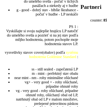
do umelého svetla - počuť v tichých
pasážach a niekedy aj v hudbe
Partneri
g - good - dobrý stav - hlbšie škrabance -
počuť v hudbe - LP neskáče
counter:
8
PS 1 :
Vyskúšajte si svoju najlepšie hrajúcu LP natočiť
do umelého svetla a pozrieť si na jej stav podľa
môjho hodnotenia, potom pochopíte moje
hodnotenia stavov LP.
vysvetlivky stavov cover(obalov) podľa
systému
hodnotenia Goldmine Standard
:
ss - still sealed - zapečatená LP
m - mint - perfektný stav obalu
near mint - nm - rohy minimálne ošúchané
vg+ - very good + - rohy ošúchané,
prípadne ohnuté rohy
vg - very good - rohy ošúchané, prípadne
ohnuté rohy, ošúchaný obal od LP,
natrhnutý obal od LP v malom množstve,
prelepené priesvitnou páskou