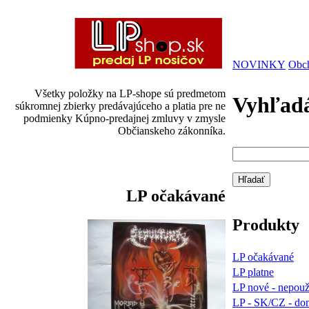
NOVINKY
Obc
Všetky položky na LP-shope sú predmetom
Vyhľad
súkromnej zbierky predávajúceho a platia pre ne
podmienky Kúpno-predajnej zmluvy v zmysle
Občianskeho zákonníka.
LP očakávané
Produkty
LP očakávané
LP platne
LP nové - nepou
LP - SK/CZ - do