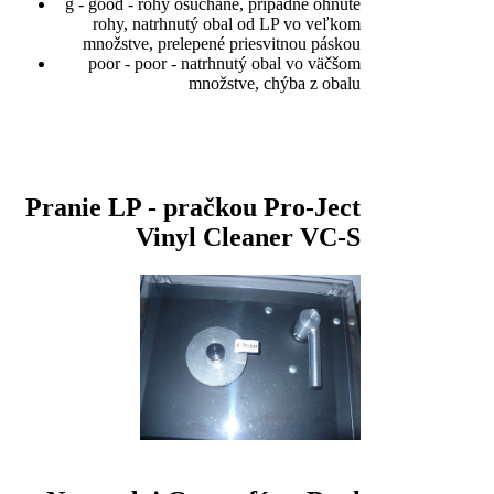
g - good - rohy ošúchané, prípadne ohnuté
rohy, natrhnutý obal od LP vo veľkom
množstve, prelepené priesvitnou páskou
poor - poor - natrhnutý obal vo väčšom
množstve, chýba z obalu
Pranie LP - pračkou Pro-Ject
Vinyl Cleaner VC-S