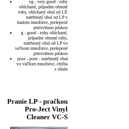
vg - very good - rohy
ošúchané, prípadne ohnuté
rohy, ošúchaný obal od LP,
natrhnutý obal od LP v
malom množstve, prelepené
priesvitnou páskou
g - good - rohy ošúchané,
prípadne ohnuté rohy,
natrhnutý obal od LP vo
veľkom množstve, prelepené
priesvitnou páskou
poor - poor - natrhnutý obal
vo väčšom množstve, chýba
z obalu
Pranie LP - pračkou
Pro-Ject Vinyl
Cleaner VC-S