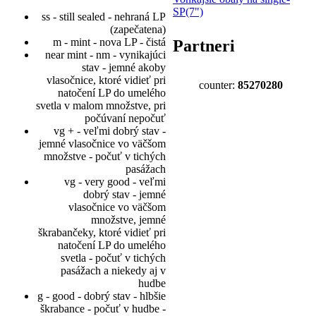
SP(7")
ss - still sealed - nehraná LP
(zapečatena)
m - mint - nova LP - čistá
Partneri
near mint - nm - vynikajúci
stav - jemné akoby
vlasočnice, ktoré vidieť pri
counter:
85270280
natočení LP do umelého
svetla v malom množstve, pri
počúvaní nepočuť
vg + - veľmi dobrý stav -
jemné vlasočnice vo väčšom
množstve - počuť v tichých
pasážach
vg - very good - veľmi
dobrý stav - jemné
vlasočnice vo väčšom
množstve, jemné
škrabančeky, ktoré vidieť pri
natočení LP do umelého
svetla - počuť v tichých
pasážach a niekedy aj v
hudbe
g - good - dobrý stav - hlbšie
škrabance - počuť v hudbe -