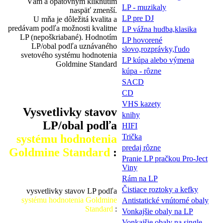
Vám a opätovným kliknutím
LP - muzikaly
naspäť zmenší.
LP pre DJ
U mňa je dôležitá kvalita a
predávam podľa možnosti kvalitne
LP vážna hudba,klasika
LP (nepoškriabané). Hodnotím
LP hovorené
LP/obal podľa uznávaného
slovo,rozprávky,ľudo
svetového systému hodnotenia
LP kúpa alebo výmena
Goldmine Standard
kúpa - rôzne
SACD
CD
VHS kazety
Vysvetlivky stavov
knihy
LP/obal podľa
HIFI
systému hodnotenia
Trička
predaj rôzne
Goldmine Standard
:
Pranie LP pračkou Pro-Ject
Viny
Rám na LP
Čistiace roztoky a kefky
vysvetlivky stavov LP podľa
systému hodnotenia Goldmine
Antistatické vnútorné obaly
Standard
:
Vonkajšie obaly na LP
Vonkajšie obaly na single-