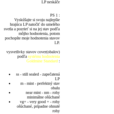
LP neskáče
PS 1 :
Vyskúšajte si svoju najlepšie
hrajúcu LP natočiť do umelého
svetla a pozrieť si na jej stav podľa
môjho hodnotenia, potom
pochopíte moje hodnotenia stavov
LP.
vysvetlivky stavov cover(obalov)
podľa
systému hodnotenia
Goldmine Standard
:
ss - still sealed - zapečatená
LP
m - mint - perfektný stav
obalu
near mint - nm - rohy
minimálne ošúchané
vg+ - very good + - rohy
ošúchané, prípadne ohnuté
rohy