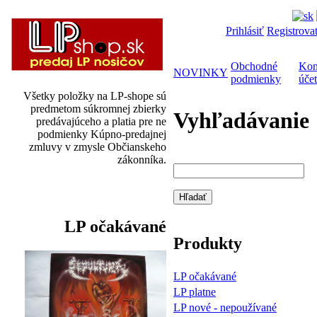
Prihlásiť
Registrova
Obchodné
Kon
NOVINKY
podmienky
účet
Všetky položky na LP-shope sú
predmetom súkromnej zbierky
Vyhľadávanie
predávajúceho a platia pre ne
podmienky Kúpno-predajnej
zmluvy v zmysle Občianskeho
zákonníka.
LP očakávané
Produkty
LP očakávané
LP platne
LP nové - nepoužívané