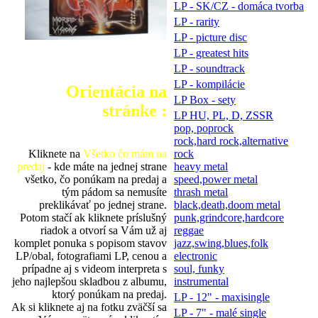
LP - SK/CZ - domáca tvorba
LP - rarity
LP - picture disc
LP - greatest hits
LP - soundtrack
LP - kompilácie
Orientácia na
LP Box - sety
stránke :
LP HU, PL, D, ZSSR
pop, poprock
rock,hard rock,alternative
Kliknete na
Všetko čo mám na
rock
predaj
- kde máte na jednej strane
heavy metal
všetko, čo ponúkam na predaj a
speed,power metal
tým pádom sa nemusíte
thrash metal
preklikávať po jednej strane.
black,death,doom metal
Potom stačí ak kliknete príslušný
punk,grindcore,hardcore
riadok a otvorí sa Vám už aj
reggae
komplet ponuka s popisom stavov
jazz,swing,blues,folk
LP/obal, fotografiami LP, cenou a
electronic
prípadne aj s videom interpreta s
soul, funky
jeho najlepšou skladbou z albumu,
instrumental
ktorý ponúkam na predaj.
LP - 12" - maxisingle
Ak si kliknete aj na fotku zväčší sa
LP - 7" - malé single