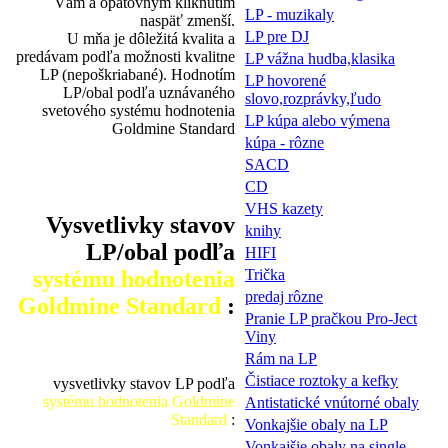
Vám a opätovným kliknutím
LP - muzikaly
naspäť zmenší.
LP pre DJ
U mňa je dôležitá kvalita a
predávam podľa možnosti kvalitne
LP vážna hudba,klasika
LP (nepoškriabané). Hodnotím
LP hovorené
LP/obal podľa uznávaného
slovo,rozprávky,ľudo
svetového systému hodnotenia
LP kúpa alebo výmena
Goldmine Standard
kúpa - rôzne
SACD
CD
VHS kazety
Vysvetlivky stavov
knihy
LP/obal podľa
HIFI
systému hodnotenia
Trička
predaj rôzne
Goldmine Standard
:
Pranie LP pračkou Pro-Ject
Viny
Rám na LP
Čistiace roztoky a kefky
vysvetlivky stavov LP podľa
systému hodnotenia Goldmine
Antistatické vnútorné obaly
Standard
:
Vonkajšie obaly na LP
Vonkajšie obaly na single-