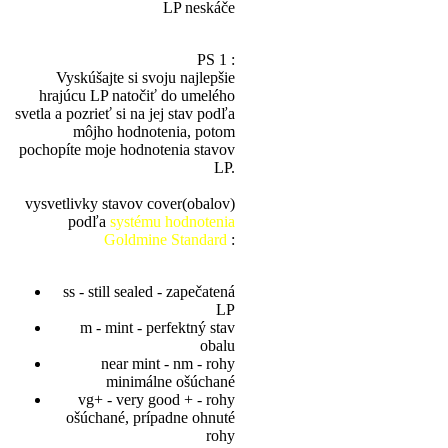
LP neskáče
PS 1 :
Vyskúšajte si svoju najlepšie
hrajúcu LP natočiť do umelého
svetla a pozrieť si na jej stav podľa
môjho hodnotenia, potom
pochopíte moje hodnotenia stavov
LP.
vysvetlivky stavov cover(obalov)
podľa
systému hodnotenia
Goldmine Standard
:
ss - still sealed - zapečatená
LP
m - mint - perfektný stav
obalu
near mint - nm - rohy
minimálne ošúchané
vg+ - very good + - rohy
ošúchané, prípadne ohnuté
rohy