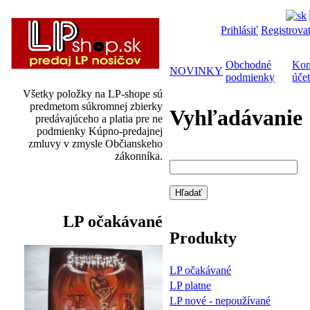
Prihlásiť
Registrova
Obchodné
Kon
NOVINKY
podmienky
účet
Všetky položky na LP-shope sú
predmetom súkromnej zbierky
Vyhľadávanie
predávajúceho a platia pre ne
podmienky Kúpno-predajnej
zmluvy v zmysle Občianskeho
zákonníka.
LP očakávané
Produkty
LP očakávané
LP platne
LP nové - nepoužívané