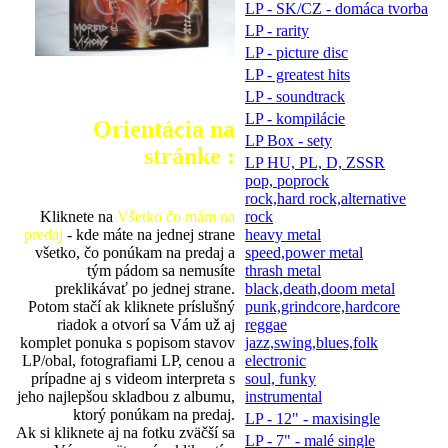
LP - SK/CZ - domáca tvorba
LP - rarity
LP - picture disc
LP - greatest hits
LP - soundtrack
LP - kompilácie
Orientácia na
LP Box - sety
stránke :
LP HU, PL, D, ZSSR
pop, poprock
rock,hard rock,alternative
Kliknete na
Všetko čo mám na
rock
predaj
- kde máte na jednej strane
heavy metal
všetko, čo ponúkam na predaj a
speed,power metal
tým pádom sa nemusíte
thrash metal
preklikávať po jednej strane.
black,death,doom metal
Potom stačí ak kliknete príslušný
punk,grindcore,hardcore
riadok a otvorí sa Vám už aj
reggae
komplet ponuka s popisom stavov
jazz,swing,blues,folk
LP/obal, fotografiami LP, cenou a
electronic
prípadne aj s videom interpreta s
soul, funky
jeho najlepšou skladbou z albumu,
instrumental
ktorý ponúkam na predaj.
LP - 12" - maxisingle
Ak si kliknete aj na fotku zväčší sa
LP - 7" - malé single