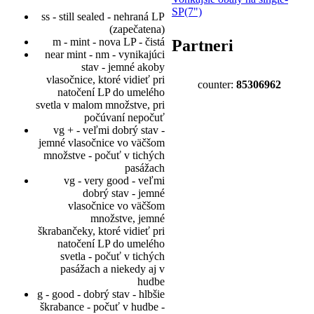
SP(7")
ss - still sealed - nehraná LP
(zapečatena)
m - mint - nova LP - čistá
Partneri
near mint - nm - vynikajúci
stav - jemné akoby
vlasočnice, ktoré vidieť pri
counter:
85306962
natočení LP do umelého
svetla v malom množstve, pri
počúvaní nepočuť
vg + - veľmi dobrý stav -
jemné vlasočnice vo väčšom
množstve - počuť v tichých
pasážach
vg - very good - veľmi
dobrý stav - jemné
vlasočnice vo väčšom
množstve, jemné
škrabančeky, ktoré vidieť pri
natočení LP do umelého
svetla - počuť v tichých
pasážach a niekedy aj v
hudbe
g - good - dobrý stav - hlbšie
škrabance - počuť v hudbe -